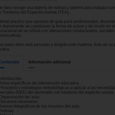
e libro recoge una batería de rutinas y talleres para trabajar c
n Trastorno del Espectro Autista (TEA).
terial practico que ayudara de guía para profesionales, docentes
e diariamente se cuestionan la forma de actuar y de incidir en e
ucacional de un niño/a con alteraciones conductuales, sociales
municativas.
a todos ellos está pensado y dirigido este material, fruto de su
ctica.
Contenido
Información adicional
Introducción.
 Aulas específicas de intervención educativa
 Principios y estrategias metodológicas a aplicar a las necesida
peciales (NEE) del alumnado con trastorno del espectro autista
 Organización del aula
 Recursos necesarios
 Anexos fotográficos de los rincones del aula
 Rutinas