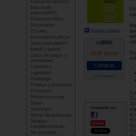
Educación artística
Educación
Est
especial/NEE
co
Educación física
Diccionarios
Ma
Ampliar imagen
qu
Escuela
ed
Estimulación precoz
co
LIBRO
Guías para padres
Infantil y juvenil
Par
25.00
Euros
Libros de juegos y
prá
actividades
Lingüística
Logopedia
27.75 Dólares*
Pedagogía
Pruebas y protocolos
Psicología
1) 
Refuerzo escolar
2)
Salud
3)
Compartir en:
Sociología
es
4)
Temas de autoayuda
5)
Terapias
Save
6)
complementarias
7)
Tercera edad