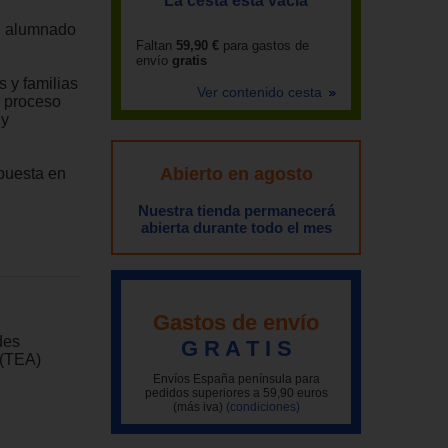
La cesta está vacía
on alumnado
Faltan
59,90 €
para gastos de
envío
gratis
 y familias
Ver contenido cesta
l proceso
 y
Abierto en agosto
 puesta en
Nuestra tienda permanecerá
abierta durante todo el mes
Gastos de envío
des
G R A T I S
 (TEA)
Envíos España península para
pedidos superiores a 59,90 euros
(más iva)
(condiciones)