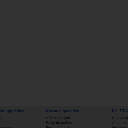
ioLogopédico
Nuestras garantías
BOLETÍ
os
Cómo comprar
Baja del b
Envío de pedidos
Alta en el
 nosotros
Formas de pago
Ver último