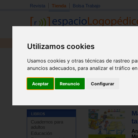
Revista
Tienda
Bolsa Trabajo
Revista
Libros
Material
Juguetes
Utilizamos cookies
Usamos cookies y otras técnicas de rastreo pa
anuncios adecuados, para analizar el tráfico e
Aceptar
Renuncio
Configurar
Tienda
>
Libros
>
Educación especial / NEE
>
Autismo 
M
ta
Cuadernos para
adultos
Ar
Educación
Mo