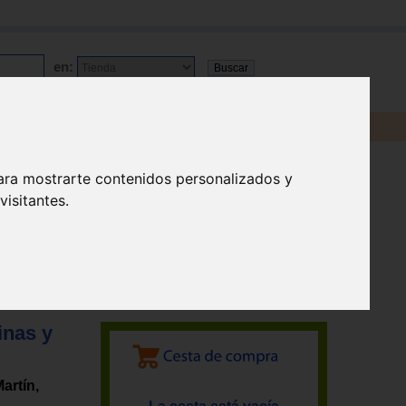
en:
ara mostrarte contenidos personalizados y
isitantes.
inas y
artín,