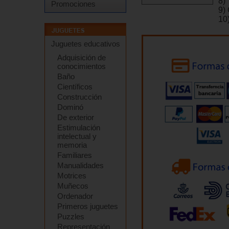
8) 
Promociones
9)
10
Juguetes educativos
Adquisición de
conocimientos
Baño
Científicos
Construcción
Dominó
De exterior
Estimulación
intelectual y
memoria
Familiares
Manualidades
Motrices
Muñecos
Ordenador
Primeros juguetes
Puzzles
Representación