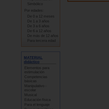
Simbólico
Por edades:
De 0 a 12 meses
De 1 a 3 años
De 3 a 6 años
De 6 a 12 años
De más de 12 años
Para tercera edad
MATERIAL
didáctico
Elementos para
estimulación
Competencias
básicas
Manipulativo -
escolar
Musical
Educación física
Para el lenguaje