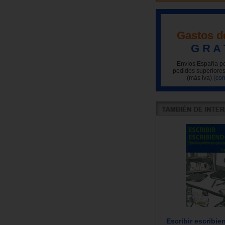
Gastos d
G R A 
Envíos España pe
pedidos superiores
(más iva)
(con
Escribir escribie