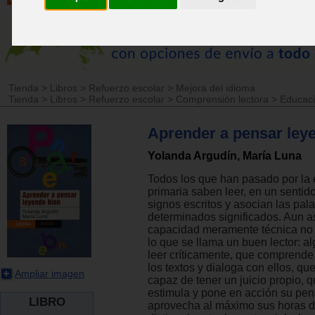
Tienda
>
Libros
>
Refuerzo escolar
>
Mejora del idioma
Tienda
>
Libros
>
Refuerzo escolar
>
Comprensión lectora
>
Educaci
Aprender a pensar leye
Yolanda Argudín, María Luna
Todos los que han pasado por la
primaria saben leer, en un sentido
signos escritos y asocian las pal
determinados significados. Aun as
capacidad meramente técnica no 
lo que se llama un buen lector: a
leer críticamente, que comprende
los textos y dialoga con ellos, que
Ampliar imagen
capaz de tener un juicio propio, q
estimula y pone en acción su pe
LIBRO
aprovecha al máximo sus horas d