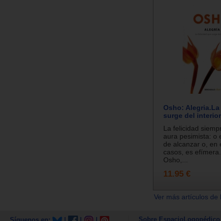
Osho: Alegria.La
surge del interior
La felicidad siemp
aura pesimista: o e
de alcanzar o, en 
casos, es efímera
Osho,...
11.95 €
Ver más artículos de 
Sobre EspacioLogopédico
Síguenos en:
|
|
|