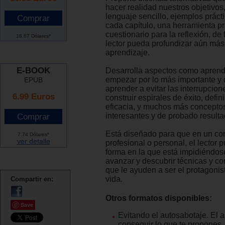
hacer realidad nuestros objetivos
lenguaje sencillo, ejemplos práctic
cada capítulo, una herramienta pr
cuestionario para la reflexión, de
18.67 Dólares*
lector pueda profundizar aún más
aprendizaje.
E-BOOK
Desarrolla aspectos como aprend
empezar por lo más importante y dif
EPUB
aprender a evitar las interrupcio
6.99 Euros
construir espirales de éxito, defin
eficacia, y muchos más conceptos
interesantes y de probado resulta
Está diseñado para que en un co
7.74 Dólares*
ver detalle
profesional o personal, el lector 
forma en la que está impidiéndos
avanzar y descubrir técnicas y c
que le ayuden a ser el protagonis
vida.
Compartir en:
Otros formatos disponibles:
Save
Evitando el autosabotaje. El a
conseguir lo que te propones.