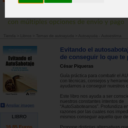
Tienda
>
Libros
>
Temas de autoayuda
>
Autoayuda - Autoestima
Evitando el autosabotaj
de conseguir lo que te
César Piqueras
Guía práctica para combatir e
con técnicas, consejos y herrami
ayudarnos a conseguir nuestros o
Este libro nos ayuda a ser consci
nuestros constantes intentos de
Ampliar imagen
“AutoSabotearnos”. Profundiza en 
razones por las cuales nos impe
LIBRO
mismos conseguir aquello que d
16.85
Euros
Propone distintas alternativas q