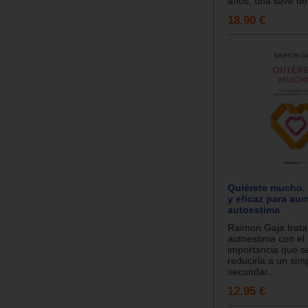
años, una llave de 
18.90 €
Quiérete mucho. 
y eficaz para aum
autoestima
Raimon Gaja trata
autoestima con el r
importancia que s
reducirla a un sim
secundar...
12.95 €