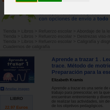
Tienda
>
Libros
>
Refuerzo escolar
>
Abordaje de la le
Tienda
>
Libros
>
Refuerzo escolar
>
Destrezas viso-
Tienda
>
Libros
>
Refuerzo escolar
>
Caligrafía y disg
Cuadernos de caligrafía
Aprende a trazar 1 . Le
trace. Método de motric
Preparación para la esc
Elizabeth Kramis
Aprende a trazar es una serie de
Ampliar imagen
trabajo para preescolar, en la que
encuentran entrenimiento y diver
LIBRO
de realizar las actividades, sin d
de los objetivos pedagógicos.
22.97
Euros