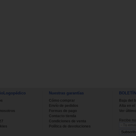
ioLogopédico
Nuestras garantías
BOLETÍ
os
Cómo comprar
Baja del b
Envío de pedidos
Alta en el
 nosotros
Formas de pago
Ver último
Contacto tienda
Recibe nue
27
Condiciones de venta
kies
Política de devoluciones