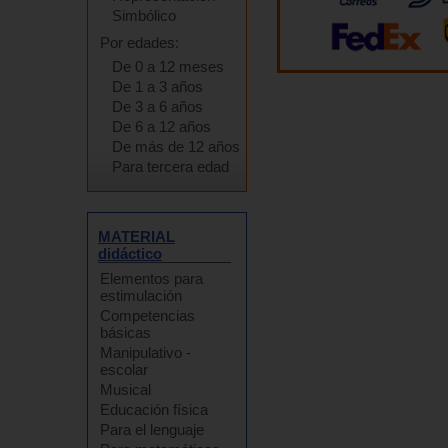
Simbólico
Por edades:
De 0 a 12 meses
De 1 a 3 años
De 3 a 6 años
De 6 a 12 años
De más de 12 años
Para tercera edad
MATERIAL
didáctico
Elementos para
estimulación
Competencias
básicas
Manipulativo -
escolar
Musical
Educación física
Para el lenguaje