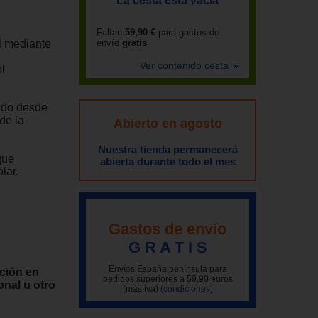
La cesta está vacía
Faltan
59,90 €
para gastos de
l mediante
envío
gratis
Ver contenido cesta
l
rado desde
de la
Abierto en agosto
Nuestra tienda permanecerá
que
abierta durante todo el mes
lar.
Gastos de envío
G R A T I S
Envíos España península para
ación en
pedidos superiores a 59,90 euros
nal u otro
(más iva)
(condiciones)