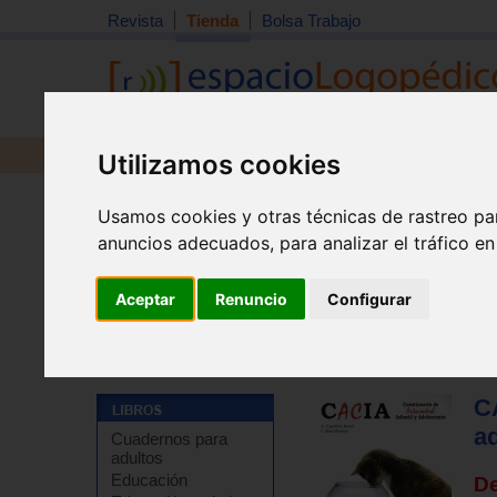
Revista
Tienda
Bolsa Trabajo
Utilizamos cookies
Revista
Libros
Material
Juguetes
Usamos cookies y otras técnicas de rastreo pa
anuncios adecuados, para analizar el tráfico e
Aceptar
Renuncio
Configurar
Tienda
>
Libros
>
Pruebas y protocolos
>
Primera infa
CA
a
Cuadernos para
adultos
Educación
D