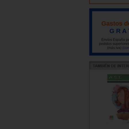
Gastos d
G R A 
Envíos España pe
pedidos superiores
(más iva)
(con