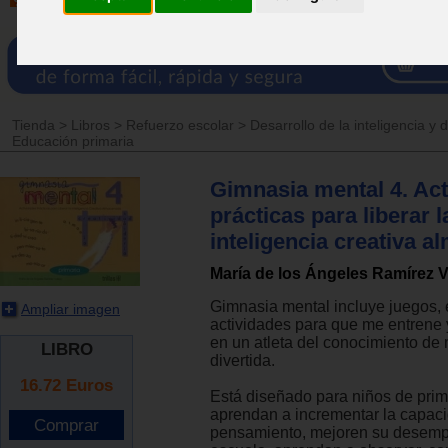
Tienda
>
Libros
>
Refuerzo escolar
>
Desarrollo de la inteligencia y
Educación primaria
Gimnasia mental 4. Act
prácticas para liberar l
inteligencia creativa 
María de los Ángeles Ramírez V
Gimnasia mental incluye juegos, e
Ampliar imagen
actividades para que me entrene 
en un atleta del conocimiento de
LIBRO
divertida.
16.72
Euros
Está diseñado para niños de prim
aprendan a incrementar la capac
pensamiento, mejoren su desemp