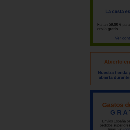
La cesta es
Faltan
59,90 €
para
envío
gratis
Ver con
Abierto e
Nuestra tienda
abierta durante
Gastos d
G R A 
Envíos España pe
pedidos superiores
(más iva)
(con