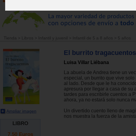
Tienda
>
Libros
>
Infantil y juvenil
>
Infantil de 5 a 8 años
>
5 años
El burrito tragacuentos
Luisa Villar Liébana
La abuela de Andrea tiene un ve
especial, un burrito que vive solo 
al lado. Desde que le ha conocid
apresura por llegar a casa de su 
tardes para escribirle cuentos a Pi
ahora, ya no estará solo nunca m
Un divertido cuento lleno de magi
Ampliar imagen
nos muestra la fuerza de la amist
LIBRO
7.50
Euros