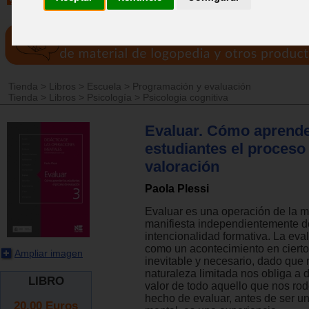
Tienda
>
Libros
>
Escuela
>
Programación y evaluación
Tienda
>
Libros
>
Psicología
>
Psicologia cognitiva
Evaluar. Cómo aprende
estudiantes el proceso
valoración
Paola Plessi
Evaluar es una operación de la 
manifiesta independientemente d
intencionalidad formativa. La ev
como un acontecimiento en ciert
Ampliar imagen
inevitable y necesario, dado que 
naturaleza limitada nos obliga a d
LIBRO
valor de todo aquello que nos rode
hecho de evaluar, antes de ser u
20.00
Euros