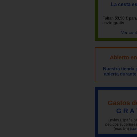
La cesta es
Faltan
59,90 €
para
envío
gratis
Ver con
Abierto e
Nuestra tienda
abierta durante
Gastos d
G R A 
Envíos España pe
pedidos superiores
(más iva)
(con