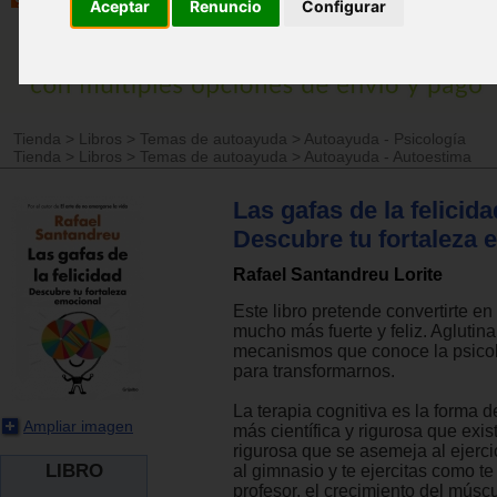
Aceptar
Renuncio
Configurar
Tienda
>
Libros
>
Temas de autoayuda
>
Autoayuda - Psicología
Tienda
>
Libros
>
Temas de autoayuda
>
Autoayuda - Autoestima
Las gafas de la felicida
Descubre tu fortaleza 
Rafael Santandreu Lorite
Este libro pretende convertirte e
mucho más fuerte y feliz. Aglutina
mecanismos que conoce la psico
para transformarnos.
La terapia cognitiva es la forma d
Ampliar imagen
más científica y rigurosa que exis
rigurosa que se asemeja al ejercici
LIBRO
al gimnasio y te ejercitas como te
profesor, el crecimiento del músc