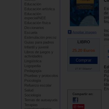
Ch
Educación
Es
Educación artística
de
Educación
pre
especial/NEE
fin
Educación física
Diccionarios
In
Ampliar imagen
Escuela
lo
Estimulación precoz
in
LIBRO
Guías para padres
Infantil y juvenil
25.20
Euros
Libros de juegos y
actividades
Lingüística
Logopedia
Ed
27.97 Dólares*
Pedagogía
IS
Pruebas y protocolos
Pu
Pá
Psicología
Id
Refuerzo escolar
En
Salud
Compartir en:
Sociología
Temas de autoayuda
Terapias
Save
complementarias