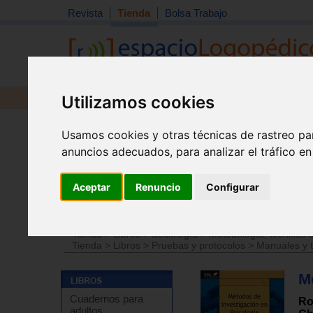
Revista
Tienda
Bolsa Trabajo
Utilizamos cookies
Revista
Libros
Material
Juguetes
Usamos cookies y otras técnicas de rastreo pa
anuncios adecuados, para analizar el tráfico e
Aceptar
Renuncio
Configurar
Tienda
>
Libros
>
Psicología
>
Manuales de psicología
Tienda
>
Libros
>
Sociología
>
Metodología, técnicas d
Tienda
>
Libros
>
Pruebas y protocolos
>
Manuales y t
M
Cuadernos para
Ro
adultos