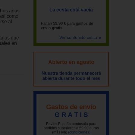
La cesta está vacía
uchos años
 así como
rse al
Faltan
59,90 €
para gastos de
envío
gratis
Ver contenido cesta
tulos que
uales en
Abierto en agosto
Nuestra tienda permanecerá
abierta durante todo el mes
Gastos de envío
G R A T I S
Envíos España península para
pedidos superiores a 59,90 euros
(más iva)
(condiciones)