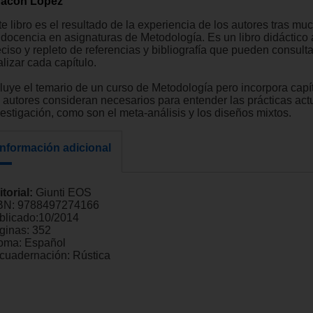
acón López
te libro es el resultado de la experiencia de los autores tras m
 docencia en asignaturas de Metodología. Es un libro didáctico
ciso y repleto de referencias y bibliografía que pueden consulta
alizar cada capítulo.
cluye el temario de un curso de Metodología pero incorpora capí
s autores consideran necesarios para entender las prácticas act
vestigación, como son el meta-análisis y los diseños mixtos.
Información adicional
itorial:
Giunti EOS
BN:
9788497274166
blicado:
10/2014
ginas:
352
ioma:
Español
cuadernación:
Rústica