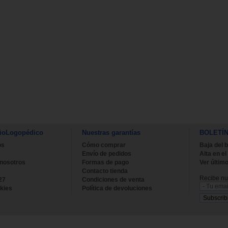
ioLogopédico
Nuestras garantías
BOLETÍ
os
Cómo comprar
Baja del b
Envío de pedidos
Alta en el
 nosotros
Formas de pago
Ver último
Contacto tienda
Recibe nue
27
Condiciones de venta
kies
Política de devoluciones