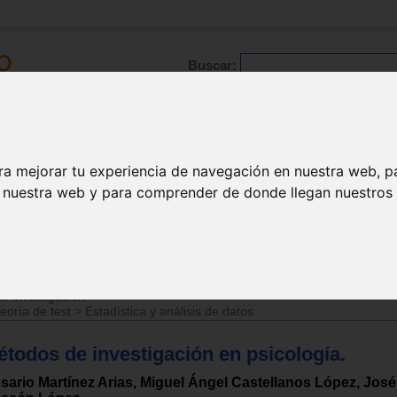
Buscar:
Formación
Directorio
Trabajo
Registro
ra mejorar tu experiencia de navegación en nuestra web, p
n nuestra web y para comprender de donde llegan nuestros v
e investigación
eoría de test
>
Estadística y análisis de datos
étodos de investigación en psicología.
sario Martínez Arias, Miguel Ángel Castellanos López, José