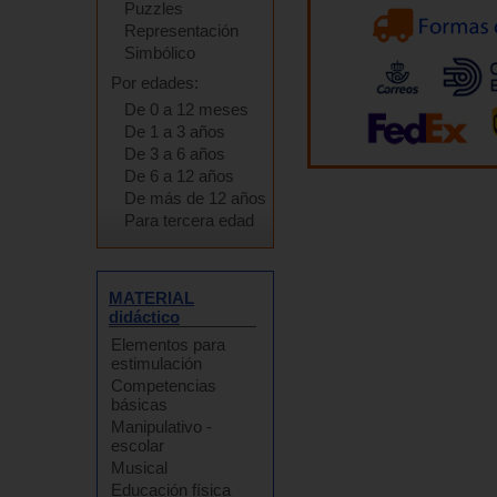
Puzzles
Representación
Simbólico
Por edades:
De 0 a 12 meses
De 1 a 3 años
De 3 a 6 años
De 6 a 12 años
De más de 12 años
Para tercera edad
MATERIAL
didáctico
Elementos para
estimulación
Competencias
básicas
Manipulativo -
escolar
Musical
Educación física