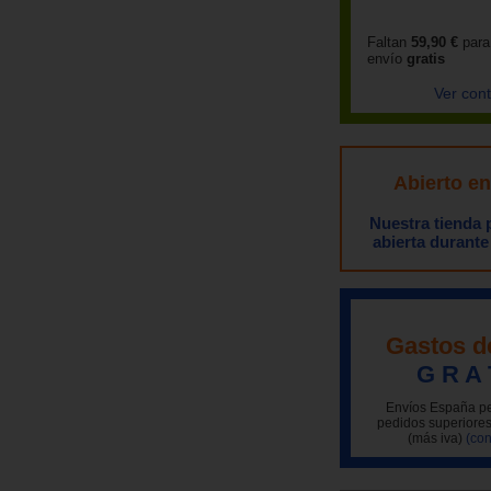
Faltan
59,90 €
para
envío
gratis
Ver con
Abierto e
Nuestra tienda
abierta durante
Gastos d
G R A 
Envíos España pe
pedidos superiores
(más iva)
(con