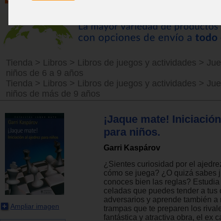
Tienda
>
Libros
>
Libros de juegos y actividades
>
Jue
niños de 6 a 9 años
Tienda
>
Libros
>
Libros de juegos y actividades
>
Jue
niños de más de 9 años
¡Jaque mate! Iniciación
para niños.
Garri Kaspárov
¿Sientes curiosidad por el ajedr
cómo se juega? ¿O quizá sabes j
conoces bien las reglas? Estudia 
celadas que puedes tender a tus
adversarios y aprende también a 
Ampliar imagen
trampas que te preparen los rival
fantástica y atractiva obra, el ex