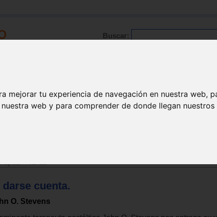
Buscar:
Formación
Directorio
Trabajo
Registro
ra mejorar tu experiencia de navegación en nuestra web, p
n nuestra web y para comprender de donde llegan nuestros v
apia varios
erapias
>
Varias
 darse cuenta.
hn O. Stevens