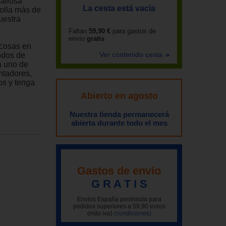
valiosa
La cesta está vacía
rolla más de
uestra
Faltan
59,90 €
para gastos de
envío
gratis
 cosas en
Ver contenido cesta
odos de
a uno de
ntadores,
os y tenga
Abierto en agosto
Nuestra tienda permanecerá
abierta durante todo el mes
Gastos de envío
G R A T I S
Envíos España península para
pedidos superiores a 59,90 euros
(más iva)
(condiciones)