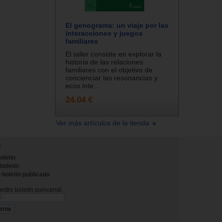
El genograma: un viaje por las
interacciones y juegos
familiares
El taller consiste en explorar la
historia de las relaciones
familiares con el objetivo de
concienciar las resonancias y
ecos inte...
24.04 €
Ver más artículos de la tienda
N
oletin
 boletin
 boletin publicado
stro boletín quincenal.