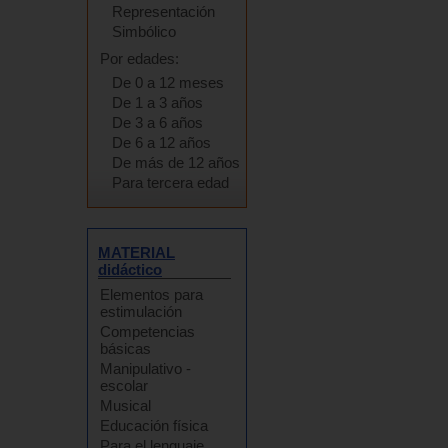
Representación
Simbólico
Por edades:
De 0 a 12 meses
De 1 a 3 años
De 3 a 6 años
De 6 a 12 años
De más de 12 años
Para tercera edad
MATERIAL
didáctico
Elementos para
estimulación
Competencias
básicas
Manipulativo -
escolar
Musical
Educación física
Para el lenguaje