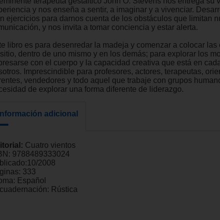
 eminente terapeuta gestáltico John O. Stevens nos entrega su 
periencia y nos enseña a sentir, a imaginar y a vivenciar. Desar
en ejercicios para darnos cuenta de los obstáculos que limitan n
unicación, y nos invita a tomar conciencia y estar alerta.
te libro es para desenredar la madeja y comenzar a colocar las
 sitio, dentro de uno mismo y en los demás; para explorar los m
presarse con el cuerpo y la capacidad creativa que está en cad
otros. Imprescindible para profesores, actores, terapeutas, orie
rentes, vendedores y todo aquel que trabaje con grupos human
cesidad de explorar una forma diferente de liderazgo.
Información adicional
itorial:
Cuatro vientos
BN:
9788489333024
blicado:
10/2008
ginas:
333
ioma:
Español
cuadernación:
Rústica