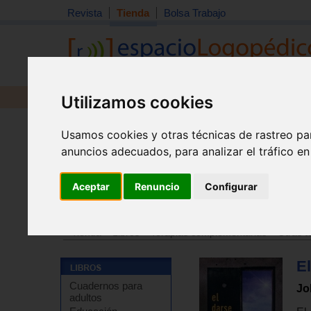
Revista
Tienda
Bolsa Trabajo
Utilizamos cookies
Revista
Libros
Material
Juguetes
Usamos cookies y otras técnicas de rastreo pa
anuncios adecuados, para analizar el tráfico e
Aceptar
Renuncio
Configurar
Tienda
>
Libros
>
Psicología
>
Psicoterapia
>
Psicoter
Tienda
>
Libros
>
Terapias complementarias
>
Otras t
El
Cuadernos para
Jo
adultos