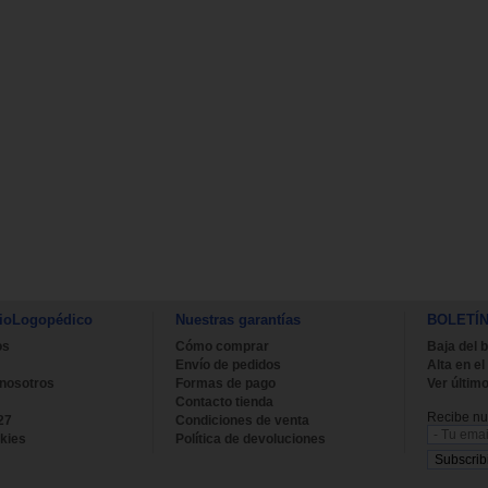
ioLogopédico
Nuestras garantías
BOLETÍ
os
Cómo comprar
Baja del b
Envío de pedidos
Alta en el
 nosotros
Formas de pago
Ver último
Contacto tienda
Recibe nue
27
Condiciones de venta
kies
Política de devoluciones