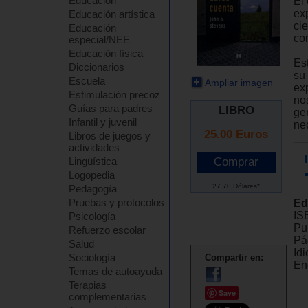
Educación
El
ex
Educación artística
ci
Educación
com
especial/NEE
Educación física
Es
Diccionarios
su
Escuela
Ampliar imagen
ex
Estimulación precoz
nos
Guías para padres
LIBRO
ge
Infantil y juvenil
ne
25.00
Euros
Libros de juegos y
actividades
Lingüística
Logopedia
27.70 Dólares*
Pedagogía
Pruebas y protocolos
Ed
IS
Psicología
Pu
Refuerzo escolar
Pá
Salud
Id
Sociología
Compartir en:
En
Temas de autoayuda
Terapias
Save
complementarias