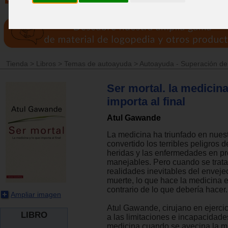
Tienda
>
Libros
>
Temas de autoayuda
>
Autoayuda - Superación d
Ser mortal. la medicina
importa al final
Atul Gawande
La medicina ha triunfado en nues
convertido los terribles peligros d
heridas y las enfermedades en p
manejables. Pero cuando se trata
realidades inevitables del enveje
muerte, lo que hace la medicina 
contrario de lo que debería hacer.
Ampliar imagen
Atul Gawande, cirujano en ejercic
LIBRO
a las limitaciones e incapacidade
medicina cuando se avecina la m