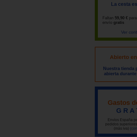
La cesta es
Faltan
59,90 €
para
envío
gratis
Ver con
Abierto e
Nuestra tienda
abierta durante
Gastos d
G R A 
Envíos España pe
pedidos superiores
(más iva)
(con