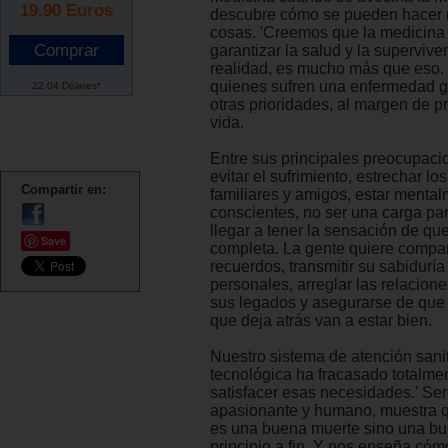
19.90
Euros
descubre cómo se pueden hacer 
cosas. 'Creemos que la medicina
garantizar la salud y la supervive
realidad, es mucho más que eso.
quienes sufren una enfermedad g
22.04 Dólares*
otras prioridades, al margen de p
vida.
Entre sus principales preocupaci
evitar el sufrimiento, estrechar lo
Compartir en:
familiares y amigos, estar menta
conscientes, no ser una carga pa
llegar a tener la sensación de que
Save
completa. La gente quiere compar
recuerdos, transmitir su sabiduría
personales, arreglar las relacione
sus legados y asegurarse de que
que deja atrás van a estar bien.
Nuestro sistema de atención sani
tecnológica ha fracasado totalmen
satisfacer esas necesidades.' Ser 
apasionante y humano, muestra q
es una buena muerte sino una bu
principio a fin. Y nos enseña có