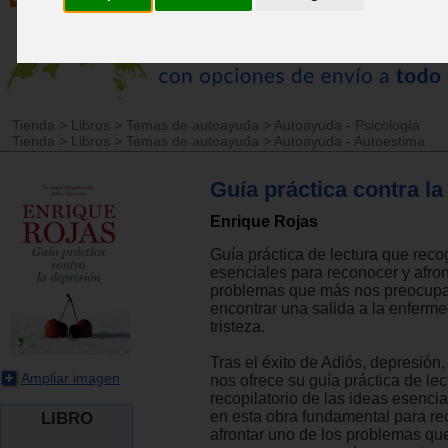
Tienda
>
Libros
>
Temas de autoayuda
>
Autoayuda - Psicología
Tienda
>
Libros
>
Temas de autoayuda
>
Autoayuda - Autoestima
Guía práctica contra la
Enrique Rojas
Guía práctica de lectura que reco
esenciales para reconocer y afron
problemas que más nos preocupa
encontrar una salida a la enferm
tristeza.
Tras el éxito de Adiós, depresión
Ampliar imagen
nos ofrece su guía práctica de lec
recopilatorio de las ideas esenci
en esta obra fundamental para re
LIBRO
afrontar uno de los problemas q