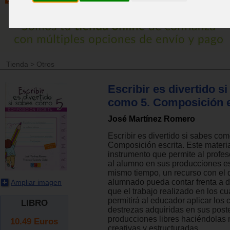
Tienda
>
Otros
Escribir es divertido s
como 5. Composición e
José Martínez Romero
Escribir es divertido si sabes com
Composición escrita. Este materi
instrumento que permite al profes
al alumno en sus producciones esc
mismo tiempo, un recurso con el 
alumnado pueda contar frenta a d
Ampliar imagen
que el trabajo realizado en los c
permitirá al educador aplicar los
LIBRO
destrezas adquiridas en sus post
producciones libres haciéndolas 
10.49
Euros
creativas y estructuradas.