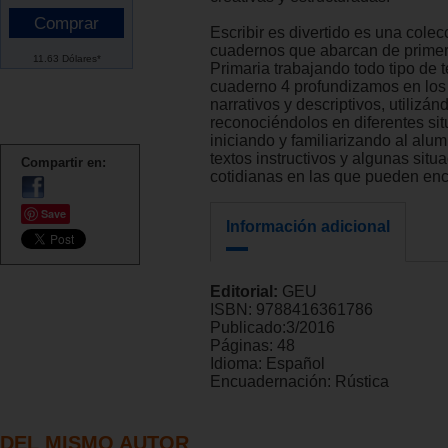
Escribir es divertido es una colec
cuadernos que abarcan de primer
11.63 Dólares*
Primaria trabajando todo tipo de t
cuaderno 4 profundizamos en los 
narrativos y descriptivos, utilizán
reconociéndolos en diferentes si
iniciando y familiarizando al alu
textos instructivos y algunas situ
Compartir en:
cotidianas en las que pueden enc
Save
Información adicional
Editorial:
GEU
ISBN:
9788416361786
Publicado:
3/2016
Páginas:
48
Idioma:
Español
Encuadernación:
Rústica
DEL MISMO AUTOR