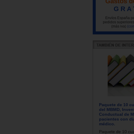
Gastos d
G R A 
Envíos España pe
pedidos superiores
(más iva)
(con
Paquete de 10 cu
del MBMD, Invent
Conductual de Mi
pacientes con d
médico.
Paquete de 10 cua