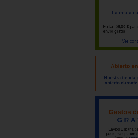
La cesta es
Faltan
59,90 €
para
envío
gratis
Ver con
Abierto e
Nuestra tienda
abierta durante
Gastos d
G R A 
Envíos España pe
pedidos superiores
(más iva)
(con