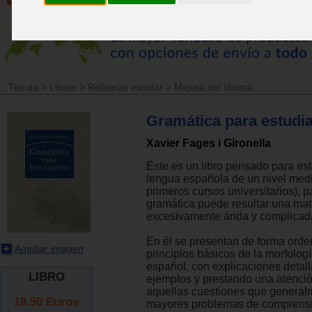
Tienda
>
Libros
>
Refuerzo escolar
>
Mejora del idioma
Gramática para estudi
Xavier Fages i Gironella
Éste es un libro pensado para es
lengua española de un nivel medio
primeros cursos universitarios), p
gramática puede resultar una mat
excesivamente árida y complicad
En él se presentan de forma orde
Ampliar imagen
principios básicos de la morfologí
español, con explicaciones detall
LIBRO
ejemplos y prestando una atenció
aquellas cuestiones que general
19.50
Euros
mayores problemas de comprens