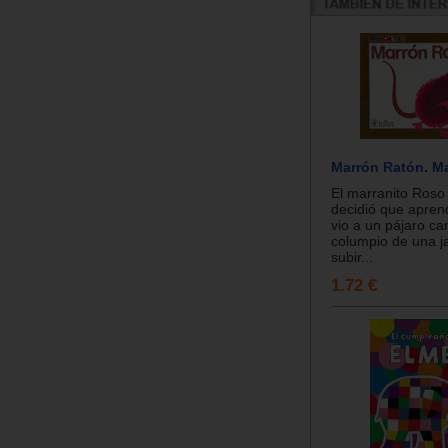
Marrón Ratón. M
El marranito Roso
decidió que aprend
vio a un pájaro ca
columpio de una ja
subir...
1.72 €