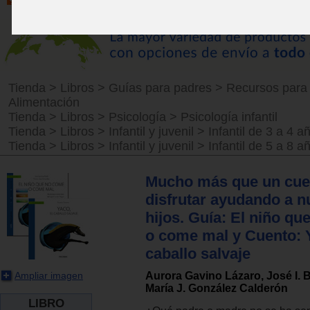
Tienda
>
Libros
>
Guías para padres
>
Recursos para
Alimentación
Tienda
>
Libros
>
Psicología
>
Psicología infantil
Tienda
>
Libros
>
Infantil y juvenil
>
Infantil de 3 a 4 a
Tienda
>
Libros
>
Infantil y juvenil
>
Infantil de 5 a 8 a
Mucho más que un cue
disfrutar ayudando a n
hijos. Guía: El niño q
o come mal y Cuento: Y
caballo salvaje
Aurora Gavino Lázaro, José I. B
Ampliar imagen
María J. González Calderón
LIBRO