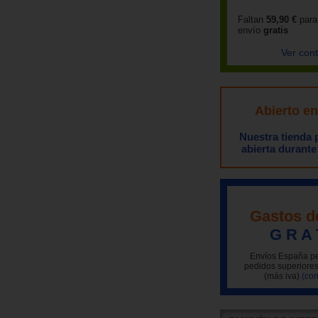
Faltan
59,90 €
para
envío
gratis
Ver con
Abierto e
Nuestra tienda
abierta durante
Gastos d
G R A 
Envíos España pe
pedidos superiores
(más iva)
(con