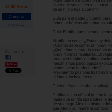
¿Qué padre o madre no se ha sent
al ver que sus esfuerzos chocan 
13.95
Euros
de su hijo o hija a comer?
Guía para el padre y cuento para 
fomentar hábitos alimentarios sal
15.48 Dólares*
Guía: El niño que no come o com
Mi niño no come. ¿Está muy delg
¿Cuánto debe comer un niño? Pa
¿Qué, dónde, cuándo y cuánto d
Compartir en:
niño? Normas familiares. 10 regl
promover hábitos de alimentació
mecanismos psicológicos explica
Save
alimentación inadecuados?
Previniendo posibles trastornos a
el futuro. Incluye recetas.
Cuento: Yaco, el caballo salvaje
Carlitos es un niño al que no le 
hasta que un día sus padres le d
de su amigo Álex. La historia del
que Álex y su madre le contaron 