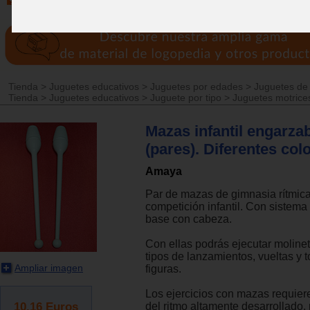
Tienda
>
Juguetes educativos
>
Juguetes por edades
>
Juguetes de
Tienda
>
Juguetes educativos
>
Juguete por tipo
>
Juguetes motrice
Mazas infantil engarza
(pares). Diferentes col
Amaya
Par de mazas de gimnasia rítmic
competición infantil. Con sistema
base con cabeza.
Con ellas podrás ejecutar molinet
tipos de lanzamientos, vueltas y t
Ampliar imagen
figuras.
Los ejercicios con mazas requier
10.16
Euros
del ritmo altamente desarrollado