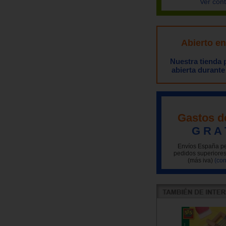
Ver con
Abierto e
Nuestra tienda
abierta durante
Gastos d
G R A 
Envíos España pe
pedidos superiores
(más iva)
(con