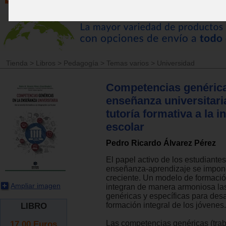
Tienda
>
Libros
>
Pedagogía
>
Temas varios
>
Universidad
Competencias genérica
enseñanza universitaria
tutoría formativa a la i
escolar
Pedro Ricardo Álvarez Pérez
El papel activo de los estudiante
enseñanza-aprendizaje se impon
creciente. Un modelo de formació
Ampliar imagen
integran de manera armoniosa la
genéricas y específicas para desa
formación integral de los jóvenes.
LIBRO
17.00
Euros
Las competencias genéricas (trab