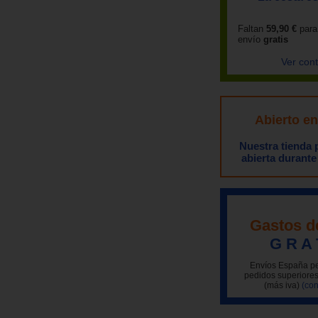
Faltan
59,90 €
para
envío
gratis
Ver con
Abierto e
Nuestra tienda
abierta durante
Gastos d
G R A 
Envíos España pe
pedidos superiores
(más iva)
(con