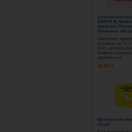
Licencia activac
BADYG M, Baterí
Aptitudes Diferen
Generales. (45 u
Discriminar aptitu
escolares de 1º, 2º
ESO, al mismo ti
obtienen estimaci
aptitudes má...
45.00 €
Ejercicios de int
visual
Este cuaderno de e