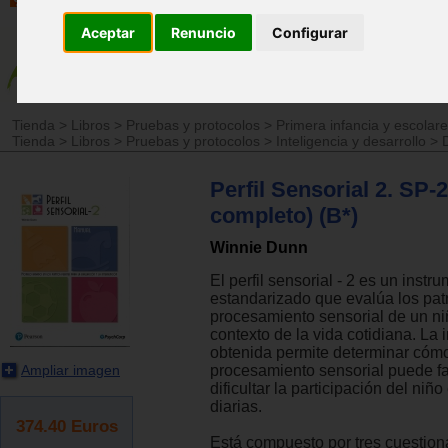
Aceptar
Renuncio
Configurar
Tienda
>
Libros
>
Pruebas y protocolos
>
Primera infancia y escolar
Tienda
>
Libros
>
Pruebas y protocolos
>
Inteligencia y desarrollo
>
Perfil Sensorial 2. SP-
completo) (B*)
Winnie Dunn
El perfil sensorial - 2 es un instr
estandarizado que evalúa los pat
procesamiento sensorial de un ni
contexto de la vida cotidiana. La 
obtenida permite determinar cómo
Ampliar imagen
procesamiento sensorial puede f
dificultar la participación del niñ
diarias.
374.40
Euros
Está compuesto por tres cuestion