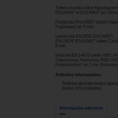
Tuberculocida sobre Mycobacteri
EN14348* et EN14563* en 15mn
Fungicida EN14562* (sobre Asper
Fugimatus) en 5 min.
Levuricida EN1650, EN13697*,
EN13624*,EN14562* sobre Candi
5 min.
Virucida EN14476 sobre HBV, HC
Coronavirus, Norovirus, RSV, H1
Polyomavirus* en 1 mn, Rotaviru
Artículos relacionados:
Toallitas desinfectantes repos
(bolsa 100 unidades)
Información adicional