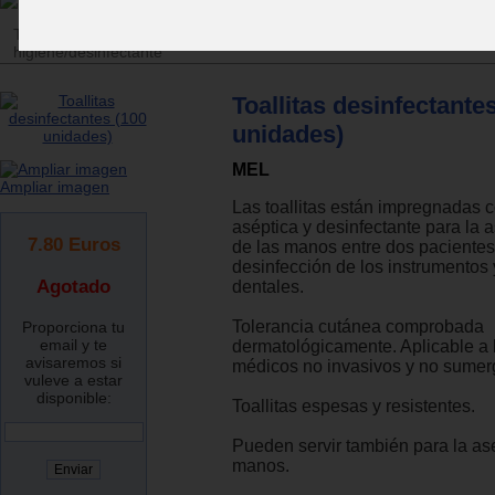
Tienda
>
Material didáctico y de estimulación
>
Material diverso
>
Ma
higiene/desinfectante
Toallitas desinfectante
unidades)
MEL
Ampliar imagen
Las toallitas están impregnadas 
aséptica y desinfectante para la 
7.80
Euros
de las manos entre dos pacientes
desinfección de los instrumentos
Agotado
dentales.
Tolerancia cutánea comprobada
Proporciona tu
email y te
dermatológicamente. Aplicable a l
avisaremos si
médicos no invasivos y no sumerg
vuleve a estar
disponible:
Toallitas espesas y resistentes.
Pueden servir también para la as
manos.