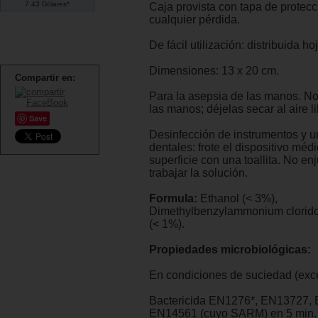
7.43 Dólares*
Caja provista con tapa de protecc
cualquier pérdida.
De fácil utilización: distribuida ho
Dimensiones: 13 x 20 cm.
Compartir en:
Para la asepsia de las manos. N
las manos; déjelas secar al aire li
Save
Desinfección de instrumentos y 
dentales: frote el dispositivo médi
superficie con una toallita. No en
trabajar la solución.
Formula:
Ethanol (< 3%),
Dimethylbenzylammonium clorido
(< 1%).
Propiedades microbiológicas:
En condiciones de suciedad (exce
Bactericida EN1276*, EN13727,
EN14561 (cuyo SARM) en 5 min.