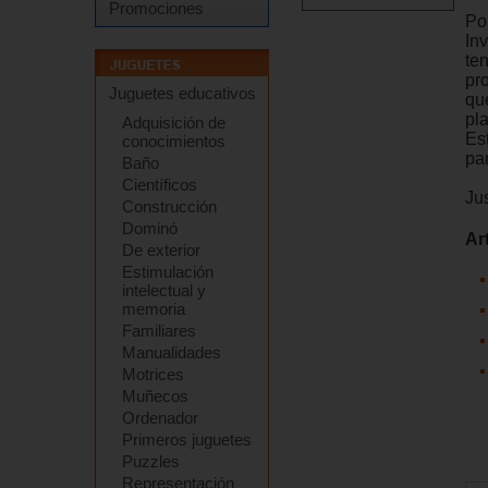
Promociones
Por
In
te
pr
Juguetes educativos
que
pl
Adquisición de
Es
conocimientos
pa
Baño
Científicos
Jus
Construcción
Dominó
Ar
De exterior
Estimulación
intelectual y
memoria
Familiares
Manualidades
Motrices
Muñecos
Ordenador
Primeros juguetes
Puzzles
Representación