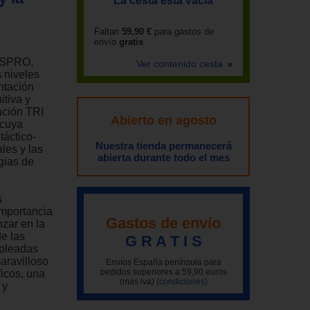
La cesta está vacía
Faltan
59,90 €
para gastos de
envío
gratis
CESPRO,
Ver contenido cesta
s niveles
ntación
itiva y
ación TRI
Abierto en agosto
 cuya
táctico-
Nuestra tienda permanecerá
les y las
abierta durante todo el mes
gias de
s
importancia
Gastos de envío
nzar en la
e las
G R A T I S
mpleadas
aravilloso
Envíos España península para
pedidos superiores a 59,90 euros
ficos, una
(más iva)
(condiciones)
 y