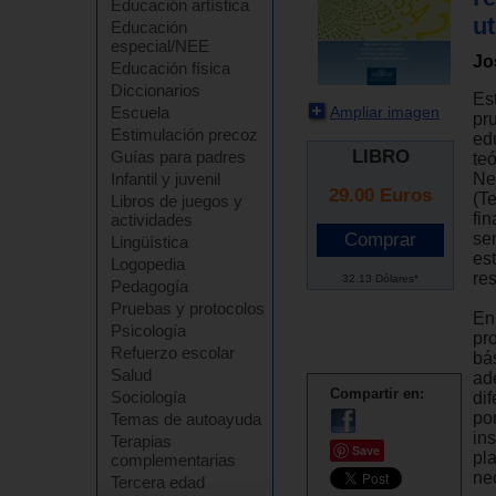
Educación artística
ut
Educación
especial/NEE
Jo
Educación física
Diccionarios
Es
Ampliar imagen
Escuela
pr
Estimulación precoz
ed
LIBRO
Guías para padres
te
Ne
Infantil y juvenil
29.00
Euros
(T
Libros de juegos y
fin
actividades
se
Lingüística
est
Logopedia
re
32.13 Dólares*
Pedagogía
Pruebas y protocolos
En
Psicología
pr
Refuerzo escolar
bá
Salud
ad
Compartir en:
Sociología
di
po
Temas de autoayuda
ins
Terapias
Save
pl
complementarias
ne
Tercera edad