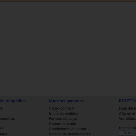
ioLogopédico
Nuestras garantías
BOLETÍ
os
Cómo comprar
Baja del b
Envío de pedidos
Alta en el
 nosotros
Formas de pago
Ver último
Contacto tienda
Recibe nue
27
Condiciones de venta
kies
Política de devoluciones