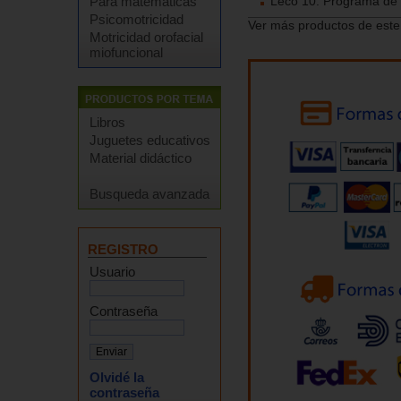
Leco 10. Programa de d
Para matemáticas
Psicomotricidad
Ver más productos de este
Motricidad orofacial
miofuncional
Libros
Juguetes educativos
Material didáctico
Busqueda avanzada
REGISTRO
Usuario
Contraseña
Olvidé la
contraseña