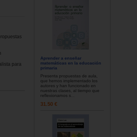
propuestas
n
Aprender a enseñar
matemáticas en la educación
lista para
primaria
Presenta propuestas de aula,
que hemos implementado los
autores y han funcionado en
nuestras clases, al tiempo que
reflexionamos s...
31.50 €