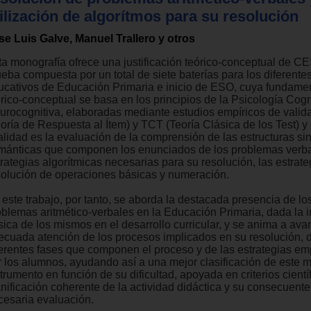
ilización de algorítmos para su resolución
se Luis Galve, Manuel Trallero y otros
ta monografía ofrece una justificación teórico-conceptual de 
ueba compuesta por un total de siete baterías para los diferente
ucativos de Educación Primaria e inicio de ESO, cuya fundame
órico-conceptual se basa en los principios de la Psicología Cogn
urocognitiva, elaboradas mediante estudios empíricos de valid
eoría de Respuesta al Ítem) y TCT (Teoría Clásica de los Test) y
alidad es la evaluación de la comprensión de las estructuras sin
mánticas que componen los enunciados de los problemas verba
rategias algorítmicas necesarias para su resolución, las estrate
solución de operaciones básicas y numeración.
 este trabajo, por tanto, se aborda la destacada presencia de lo
oblemas aritmético-verbales en la Educación Primaria, dada la 
sica de los mismos en el desarrollo curricular, y se anima a ava
ecuada atención de los procesos implicados en su resolución, d
ferentes fases que componen el proceso y de las estrategias e
r los alumnos, ayudando así a una mejor clasificación de este m
trumento en función de su dificultad, apoyada en criterios cientí
anificación coherente de la actividad didáctica y su consecuente
cesaria evaluación.