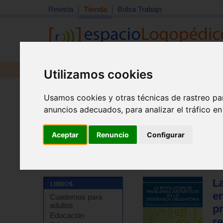
Revista
Tienda
Bolsa Trabajo
Revista
Libros
Material
Juguetes
Utilizamos cookies
Usamos cookies y otras técnicas de rastreo pa
anuncios adecuados, para analizar el tráfico e
Aceptar
Renuncio
Configurar
Tienda
>
Libros
>
Pedagogía
>
Matemáticas
L
e
Cuadernos para
adultos
p
Educación
re