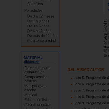
Simbólico
Por edades:
De 0 a 12 meses
1) 
De 1 a 3 años
2)
De 3 a 6 años
3)
De 6 a 12 años
pa
De más de 12 años
4)
Para tercera edad
5)
ma
6)
la 
MATERIAL
didáctico
Elementos para
DEL MISMO AUTOR
estimulación
Competencias
Leco 5. Programa de de
básicas
Leco 6. Programa de de
Manipulativo -
escolar
Leco 7. Programa de de
Musical
Leco 8. Programa de de
Educación física
Leco 9. Programa de de
Para el lenguaje