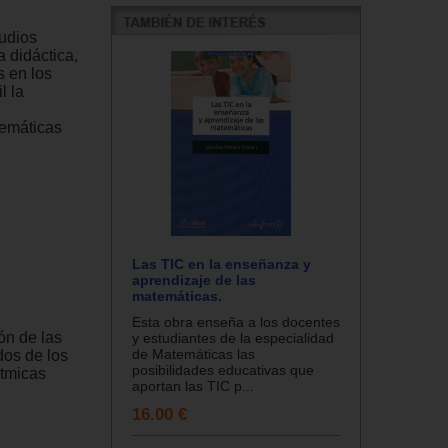
tudios
 didáctica,
s en los
l la
temáticas
Las TIC en la enseñanza y
aprendizaje de las
matemáticas.
Esta obra enseña a los docentes
ón de las
y estudiantes de la especialidad
de Matemáticas las
dos de los
posibilidades educativas que
ítmicas
aportan las TIC p...
16.00 €