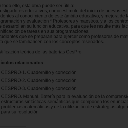
 todo ello, esta obra puede ser útil a:
vestigadores educativos, como estimulo del inicio de nuevos es
ndentes al conocimiento de este ámbito educativo, y mejora de la
ogramación y evaluación * Profesores y maestros, y a los centro
 desarrollan su función educativa, para que les resulte más fáci
anificación de tareas en sus programaciones.
tudiantes que se preparan para ejercer como profesores de ma
ra que se familiaricen con los conceptos reseñados.
tificación teórica de las baterías CesPro.
tículos relacionados:
CESPRO-1. Cuadernillo y corrección
CESPRO-2. Cuadernillo y corrección
CESPRO-3. Cuadernillo y corrección
CESPRO. Manual. Batería para la evaluación de la comprensi
estructuras sintácticas-semánticas que componen los enuncia
problemas matemáticas y de la utilización de estrategias algor
para su resolución