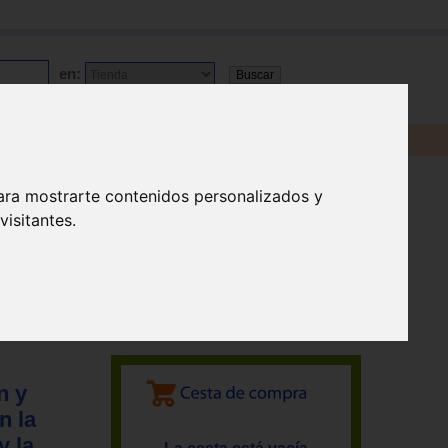
en:
ara mostrarte contenidos personalizados y
isitantes.
n y
n la
y la