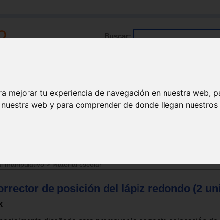
Buscar:
Formación
Directorio
Trabajo
Registro
ra mejorar tu experiencia de navegación en nuestra web, p
n nuestra web y para comprender de donde llegan nuestros v
l manipulativo
>
Material escolar
rrector de posición del lápiz redondo (2 un
k