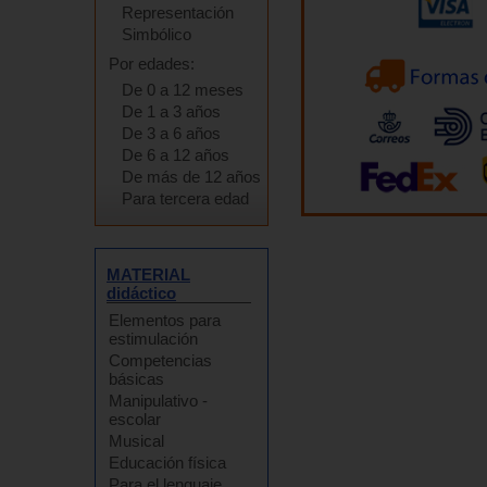
Representación
Simbólico
Por edades:
De 0 a 12 meses
De 1 a 3 años
De 3 a 6 años
De 6 a 12 años
De más de 12 años
Para tercera edad
MATERIAL
didáctico
Elementos para
estimulación
Competencias
básicas
Manipulativo -
escolar
Musical
Educación física
Para el lenguaje