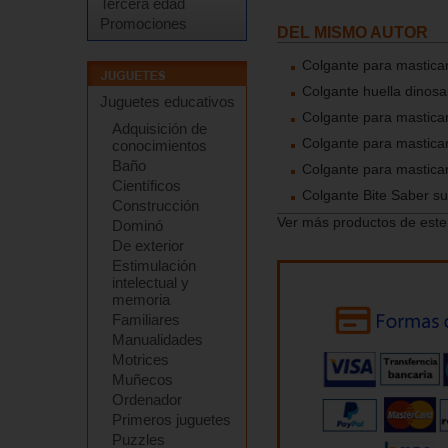
Tercera edad
Promociones
DEL MISMO AUTOR
Colgante para mastica
Colgante huella dinosa
Juguetes educativos
Colgante para mastica
Adquisición de
Colgante para mastica
conocimientos
Baño
Colgante para masticar
Científicos
Colgante Bite Saber s
Construcción
Ver más productos de este
Dominó
De exterior
Estimulación
intelectual y
memoria
Familiares
Manualidades
Motrices
Muñecos
Ordenador
Primeros juguetes
Puzzles