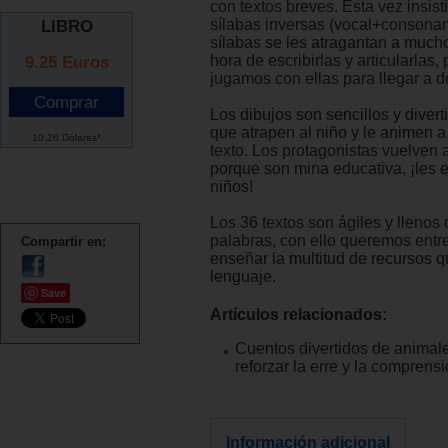
con textos breves. Esta vez insist
sílabas inversas (vocal+consonan
LIBRO
sílabas se les atragantan a mucho
9.25
Euros
hora de escribirlas y articularlas,
jugamos con ellas para llegar a d
Los dibujos son sencillos y diver
que atrapen al niño y le animen a
10.26 Dólares*
texto. Los protagonistas vuelven 
porque son mina educativa, ¡les 
niños!
Los 36 textos son ágiles y llenos
palabras, con ello queremos entr
Compartir en:
enseñar la multitud de recursos 
lenguaje.
Save
Artículos relacionados:
Cuentos divertidos de animal
reforzar la erre y la comprensi
Información adicional