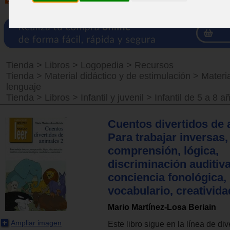
Tienda
>
Libros
>
Logopedia
>
Recursos
Tienda
>
Material didáctico y de estimulación
>
Materia
lenguaje
Tienda
>
Libros
>
Infantil y juvenil
>
Infantil de 5 a 8 a
Cuentos divertidos de 
Para trabajar inversas,
comprensión, lógica,
discriminación auditiva
conciencia fonológica,
vocabulario, creatividad
Mario Martínez-Losa Beriain
Ampliar imagen
Este libro sigue en la línea de div