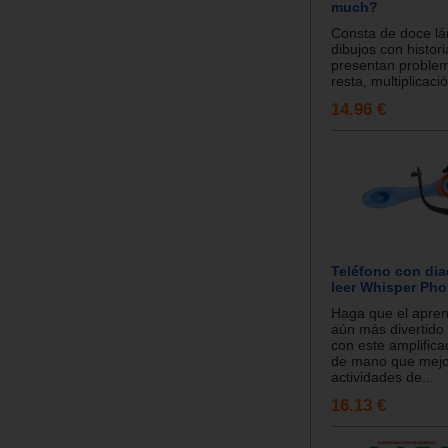
much?
Consta de doce l
dibujos con histor
presentan proble
resta, multiplicació
14.96 €
Teléfono con di
leer Whisper Ph
Haga que el apren
aún más divertido 
con este amplifica
de mano que mejo
actividades de...
16.13 €