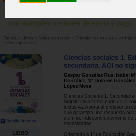
Tienda
>
Libros
>
Refuerzo escolar
>
Trabajar los valores y los habit
ciclos superiores
Ciencias sociales 1. E
secundaria. ACI no sign
Gaspar González Rus, Isabel Mª
González, Mª Dolores González
López Mesa
Ciencias Sociales 1. Secundaria
Significativa forma parte de la co
inclusiva. Aporta al profesor un c
que garantiza una respuesta ada
alumno, independientemente de 
Ampliar imagen
necesidades.
LIBRO
Orientado a 1º de Educación Sec