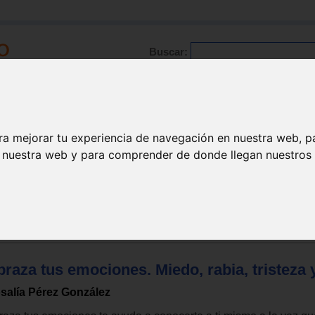
Buscar:
Formación
Directorio
Trabajo
Registro
ra mejorar tu experiencia de navegación en nuestra web, p
n nuestra web y para comprender de donde llegan nuestros v
Psicología
Autoestima
raza tus emociones. Miedo, rabia, tristeza y
salía Pérez González