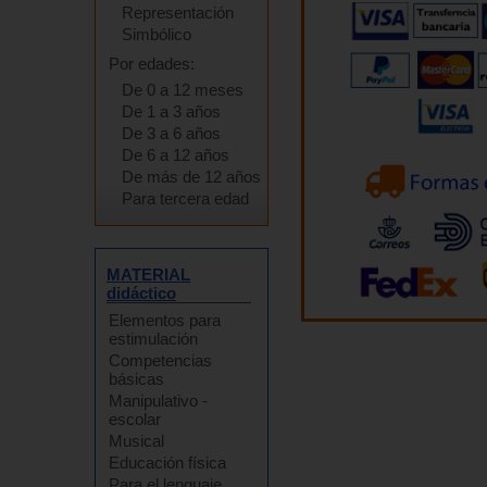
Representación
Simbólico
Por edades:
De 0 a 12 meses
De 1 a 3 años
De 3 a 6 años
De 6 a 12 años
De más de 12 años
Para tercera edad
MATERIAL
didáctico
Elementos para
estimulación
Competencias
básicas
Manipulativo -
escolar
Musical
Educación física
Para el lenguaje