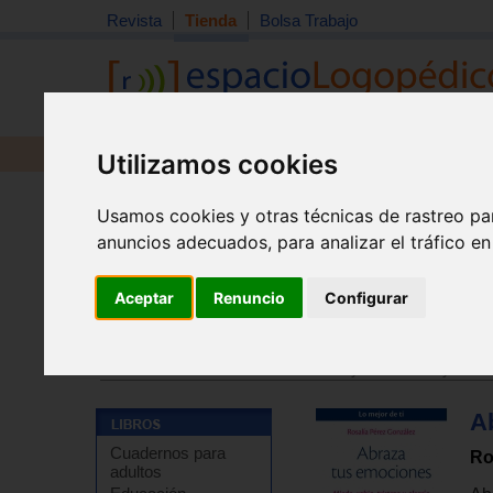
Revista
Tienda
Bolsa Trabajo
Revista
Libros
Material
Juguetes
Utilizamos cookies
Usamos cookies y otras técnicas de rastreo pa
anuncios adecuados, para analizar el tráfico e
Aceptar
Renuncio
Configurar
Tienda
>
Libros
>
Temas de autoayuda
>
Autoayuda - 
Tienda
>
Libros
>
Temas de autoayuda
>
Autoayuda - 
Ab
Cuadernos para
Ro
adultos