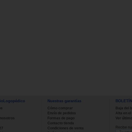
ioLogopédico
Nuestras garantías
BOLETÍ
os
Cómo comprar
Baja del b
Envío de pedidos
Alta en el
 nosotros
Formas de pago
Ver último
Contacto tienda
Recibe nue
27
Condiciones de venta