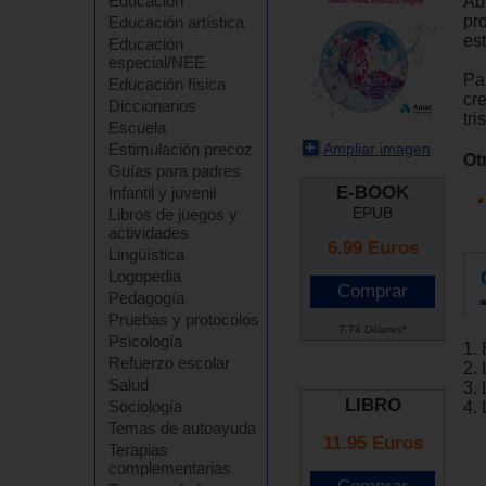
Educación
Ab
pro
Educación artística
es
Educación
especial/NEE
Pa
Educación física
cre
Diccionarios
tri
Escuela
Ampliar imagen
Estimulación precoz
Ot
Guías para padres
E-BOOK
Infantil y juvenil
EPUB
Libros de juegos y
actividades
6.99
Euros
Lingüística
Logopedia
Pedagogía
Pruebas y protocolos
7.74 Dólares*
Psicología
1.
Refuerzo escolar
2. 
Salud
3. 
LIBRO
Sociología
4. 
Temas de autoayuda
11.95 Euros
Terapias
complementarias