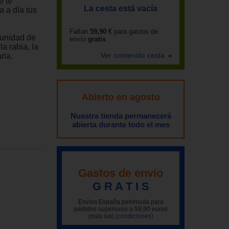
e te
La cesta está vacía
a a día tus
Faltan
59,90 €
para gastos de
tunidad de
envío
gratis
la rabia, la
Ver contenido cesta
ria.
Abierto en agosto
Nuestra tienda permanecerá
abierta durante todo el mes
Gastos de envío
G R A T I S
Envíos España península para
pedidos superiores a 59,90 euros
(más iva)
(condiciones)