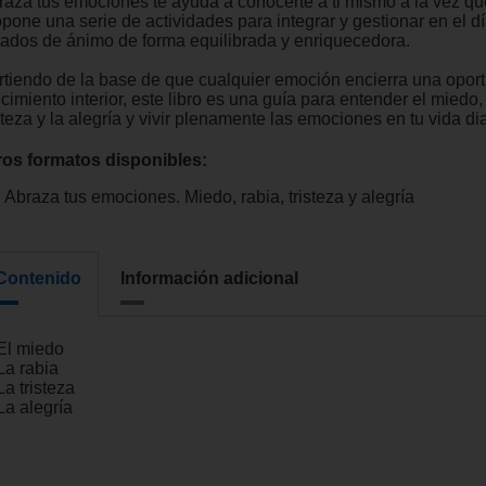
raza tus emociones te ayuda a conocerte a ti mismo a la vez qu
pone una serie de actividades para integrar y gestionar en el dí
tados de ánimo de forma equilibrada y enriquecedora.
rtiendo de la base de que cualquier emoción encierra una opor
cimiento interior, este libro es una guía para entender el miedo, 
steza y la alegría y vivir plenamente las emociones en tu vida dia
ros formatos disponibles:
Abraza tus emociones. Miedo, rabia, tristeza y alegría
Contenido
Información adicional
 El miedo
La rabia
La tristeza
La alegría