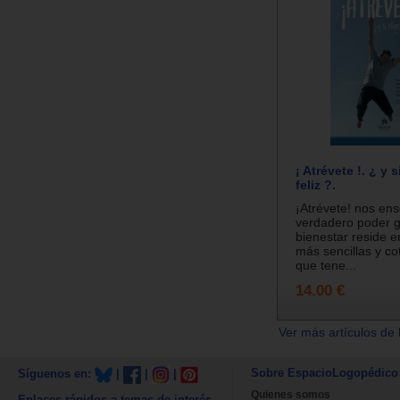
¡ Atrévete !. ¿ y s
feliz ?.
¡Atrévete! nos en
verdadero poder 
bienestar reside e
más sencillas y cot
que tene...
14.00 €
Ver más artículos de 
Sobre EspacioLogopédico
Síguenos en:
|
|
|
Quienes somos
Enlaces rápidos a temas de interés