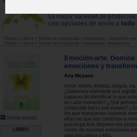
Tienda
>
Libros
>
Temas de autoayuda
>
Autoayuda - Superación pe
Tienda
>
Libros
>
Temas de autoayuda
>
Autoayuda - Autoestima
Emoción-arte. Domina 
emociones y transform
Ana Moyano
Amor, miedo, tristeza, alegría, ira, 
¿Sabemos realmente qué signif
capaces de identificar lo que est
en cada momento? ¿Qué pensam
conducido hacia ese estado? ¿S
los que manejamos nuestras emo
Ampliar imagen
ellas las que nos controlan a nos
psicóloga Ana Moyano nos propon
LIBRO
centro de nuestras emociones par
vida más plena y feliz.