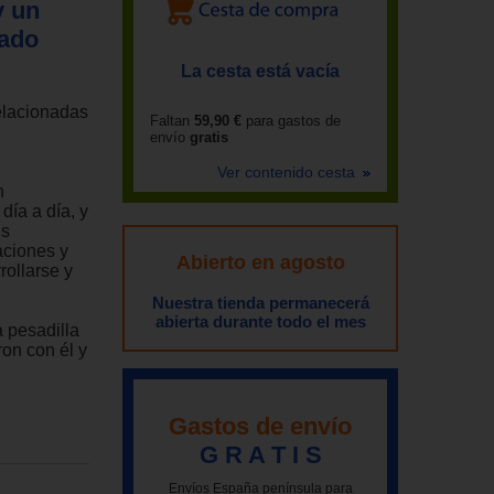
y un
tado
La cesta está vacía
elacionadas
Faltan
59,90 €
para gastos de
envío
gratis
Ver contenido cesta
n
día a día, y
us
aciones y
Abierto en agosto
rollarse y
Nuestra tienda permanecerá
abierta durante todo el mes
 pesadilla
on con él y
Gastos de envío
G R A T I S
Envíos España península para