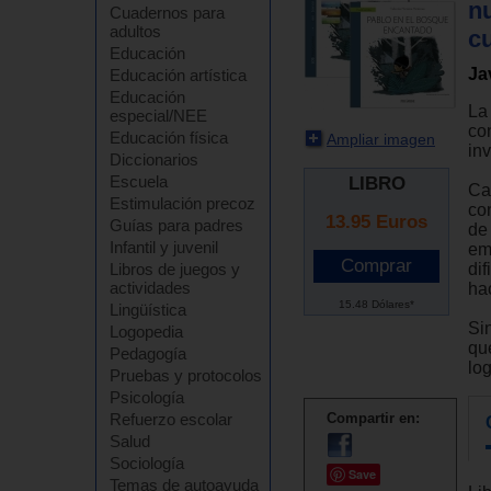
nu
Cuadernos para
adultos
c
Educación
Ja
Educación artística
Educación
La
especial/NEE
co
Educación física
Ampliar imagen
inv
Diccionarios
Escuela
LIBRO
Ca
Estimulación precoz
co
13.95
Euros
Guías para padres
de
Infantil y juvenil
em
dif
Libros de juegos y
actividades
ha
15.48 Dólares*
Lingüística
Si
Logopedia
qu
Pedagogía
log
Pruebas y protocolos
Psicología
Refuerzo escolar
Compartir en:
Salud
Sociología
Save
Temas de autoayuda