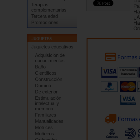
Lib
Terapias
Pa
complementarias
Ha
Tercera edad
¿A
Promociones
Ha
Or
Juguetes educativos
Adquisición de
conocimientos
Baño
Científicos
Construcción
Dominó
De exterior
Estimulación
intelectual y
memoria
Familiares
Manualidades
Motrices
Muñecos
Ordenador