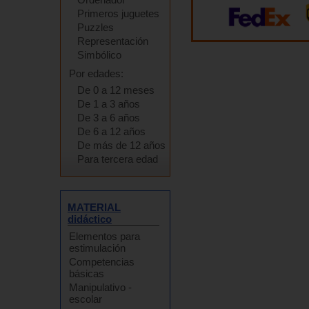
Primeros juguetes
Puzzles
Representación
Simbólico
Por edades:
De 0 a 12 meses
De 1 a 3 años
De 3 a 6 años
De 6 a 12 años
De más de 12 años
Para tercera edad
MATERIAL
didáctico
Elementos para
estimulación
Competencias
básicas
Manipulativo -
escolar