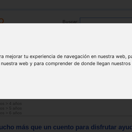
Buscar:
Formación
Directorio
Trabajo
Registro
ra mejorar tu experiencia de navegación en nuestra web, p
n nuestra web y para comprender de donde llegan nuestros v
 padres
ños
>
4 años
ños
>
5 años
ños
>
6 años
ucho más que un cuento para disfrutar ayu