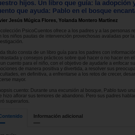
estro hijos. Un libro que guía: la adopción 
uento que ayuda: Pablo en el bosque encan
vier Jesús Múgica Flores, Yolanda Montero Martínez
 colección PsicoCuentos ofrece a los padres y a las personas r
n los niños pautas de intervención provechosas avaladas por la
estigación.
da título consta de un libro guía para los padres con informació
ntrastada y consejos prácticos sobre qué hacer o no hacer en el 
 un cuento para el niño, con el objetivo de ayudarle a enfocar s
ociones de manera positiva y divertida, a resolver sus preocup
icultades, en definitiva, a enfrentarse a los retos de crecer, desar
cerse mayor.
nopsis cuento: Durante una excursión al bosque, Pablo tuvo una
e hizo aflorar sus temores de abandono. Pero sus padres hablar
ró superarlos.
Contenido
Información adicional