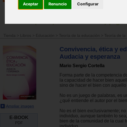
Aceptar
Renuncio
Configurar
Tienda
>
Libros
>
Educación
>
Teoría de la educación
>
Teoría de la
Convivencia, ética y e
Audacia y esperanza
Mario Sergio Cortella
Forma parte de la competencia d
la capacidad de hacer bien aquel
sino de hacer el bien con aquello
No es un juego de palabras, es un
¿qué entiende el autor por el bie
Ampliar imagen
No es el bien exclusivamente; no 
individuo, aunque también lo sea,
E-BOOK
bien de la comunidad de la cual f
PDF
individuo.