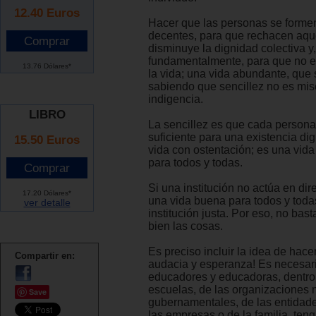
12.40
Euros
Hacer que las personas se forme
decentes, para que rechacen aqu
disminuye la dignidad colectiva y,
fundamentalmente, para que no
13.76 Dólares*
la vida; una vida abundante, que 
sabiendo que sencillez no es mise
indigencia.
LIBRO
La sencillez es que cada persona
suficiente para una existencia dig
15.50 Euros
vida con ostentación; es una vida
para todos y todas.
Si una institución no actúa en dir
17.20 Dólares*
una vida buena para todos y toda
ver detalle
institución justa. Por eso, no bas
bien las cosas.
Es preciso incluir la idea de hacer
Compartir en:
audacia y esperanza! Es necesari
educadores y educadoras, dentro
escuelas, de las organizaciones 
Save
gubernamentales, de las entidad
las empresas o de la familia, ten