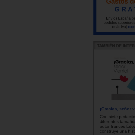
Gastos d
G R A 
Envíos España pe
pedidos superiores
(más iva)
(con
¡Gracias, señor v
Con siete pedacit
diferentes tamaños
autor francés Éd
construye una histo