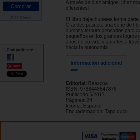
A través de diez amigos: ¡diez m
diferentes!
11.04 Dólares*
El libro dejachupetes forma parte
Grandes pasitos, una serie de lib
humor y ternura pensados para a
pequeños en los grandes logros d
años de su vida y guiarles a trav
hacia la autonomía
Compartir en:
Información adicional
Save
Editorial:
Beascoa
ISBN:
9788448847876
Publicado:
5/2017
Páginas:
24
Idioma:
Español
Encuadernación:
Tapa dura