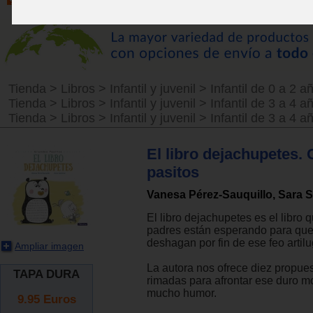
Tienda
>
Libros
>
Infantil y juvenil
>
Infantil de 0 a 2 a
Tienda
>
Libros
>
Infantil y juvenil
>
Infantil de 3 a 4 a
Tienda
>
Libros
>
Infantil y juvenil
>
Infantil de 3 a 4 a
El libro dejachupetes.
pasitos
Vanesa Pérez-Sauquillo, Sara 
El libro dejachupetes es el libro 
padres están esperando para que 
deshagan por fin de ese feo artilu
Ampliar imagen
La autora nos ofrece diez propues
TAPA DURA
rimadas para afrontar ese duro 
mucho humor.
9.95
Euros