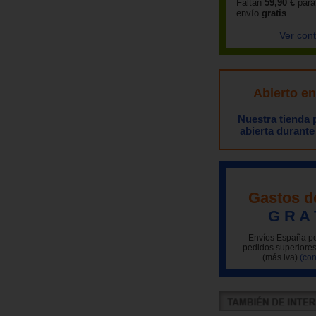
Faltan
59,90 €
para
envío
gratis
Ver con
Abierto e
Nuestra tienda
abierta durante
Gastos d
G R A 
Envíos España pe
pedidos superiores
(más iva)
(con