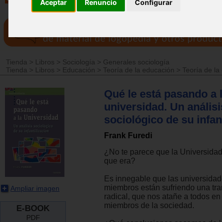
Aceptar
Renuncio
Configurar
Tienda
>
Libros
>
Sociología
>
Generales sociología
Tienda
>
Libros
>
Educación
>
Teoría de la educación
>
Teoría de la
Qué le está pasando a 
universidad. Un análisi
sociológico de su infan
Frank Furedi
¿No te parece que la Universidad
que era?
Es innegable que las universidad
miembros están sufriendo una tr
Ampliar imagen
radical, que nos atañe a todos en
miembros de la sociedad.
E-BOOK
PDF