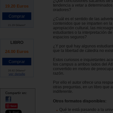
¿Qué conclusiones sacamos de la
tendencia a vetar a determinados
19.20
Euros
oradores?
¿Cuál es el sentido de las advert
contenidos que se imparten en la 
21.29 Dólares*
apropiación cultural, las microagr
estudiantes o la interpretación de
espacios seguros?
LIBRO
¿Y por qué hay algunos estudian
que la libertad de cátedra no exi
24.00 Euros
Estos curiosos e inquietantes ac
los campus a ambos lados del Atl
convertido en motivo de preocupa
26.62 Dólares*
razón.
ver detalle
Por ello el autor ofrece una respu
otras preguntas, en un libro que 
indiferente.
Compartir en:
Otros formatos disponibles:
Save
Qué le está pasando a la uni