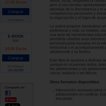
sexos, razas, religiones ni condic
17.50
Euros
pero sí nos brindan oportunidades
abordaje de la discrepancia y el 
competencias personales y social
la negociación y el logro de acue
19.41 Dólares*
La autora propone, basándose en
profesional y vital, un modelo, u
una serie de herramientas educat
E-BOOK
permitirán diseñar unas interven
PDF
personalizadas basadas en la ed
emocional y el acompañamiento p
14.00 Euros
adolescente y su familia.
Este libro te ayudará a disfrutar d
aunque en ocasiones ardua, tare
15.53 Dólares*
los adolescentes y las adolescen
ver detalle
crecer, madurar y ser felices.
Otros formatos disponibles:
Compartir en:
Intervención socioeducativa 
adolescentes en conflicto. Ed
encuentro
Save