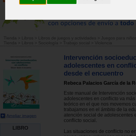
Tienda
>
Libros
>
Libros de juegos y actividades
>
Juegos para niños
Tienda
>
Libros
>
Sociología
>
Trabajo social
>
Violencia
Intervención socioeduc
adolescentes en confli
desde el encuentro
Rebeca Palacios García de la 
Este manual de Intervención soc
adolescentes en conflicto va más
teórico en el que nos movemos 
trabajamos en el ámbito de la edu
atención social de adolescentes
Ampliar imagen
conflicto social.
LIBRO
Las situaciones de conflicto no e