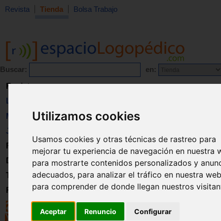
Revista
Tienda
Bolsa Trabajo
Buscar:
en:
Revista
Libros
Utilizamos cookies
Material
Juguetes
Usamos cookies y otras técnicas de rastreo para
Formación
mejorar tu experiencia de navegación en nuestra 
Directorio
para mostrarte contenidos personalizados y anun
adecuados, para analizar el tráfico en nuestra web
Trabajo
para comprender de donde llegan nuestros visitan
Registro
Aceptar
Renuncio
Configurar