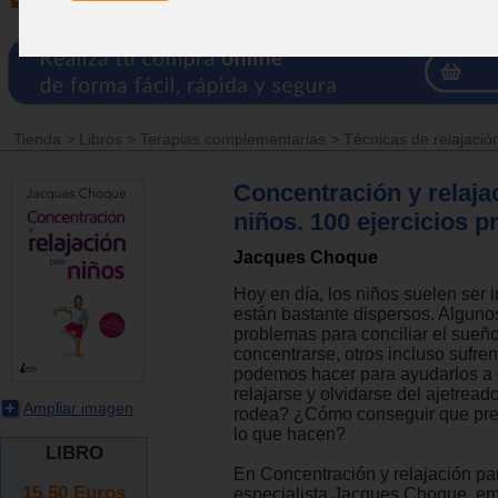
Tienda
>
Libros
>
Terapias complementarias
>
Técnicas de relajació
Concentración y relaja
niños. 100 ejercicios p
Jacques Choque
Hoy en día, los niños suelen ser i
están bastante dispersos. Alguno
problemas para conciliar el sueño
concentrarse, otros incluso sufre
podemos hacer para ayudarlos a 
relajarse y olvidarse del ajetrea
Ampliar imagen
rodea? ¿Cómo conseguir que pre
lo que hacen?
LIBRO
En Concentración y relajación par
15.50
Euros
especialista Jacques Choque, em