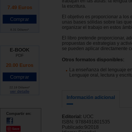
trabajan en las aulas: la lengua or
la escritura.
7.49
Euros
El objetivo es proporcionar a los
unas bases sólidas sobre las que
organizar el trabajo en estos ámbi
8.31 Dólares*
El libro pretende proporcionar, a
propuestas de estrategias y acti
se pueden aplicar directamente c
E-BOOK
PDF
Otros formatos disponibles:
20.00 Euros
La enseñanza del lenguaje en
Lenguaje oral, lectura y escrit
22.19 Dólares*
ver detalle
Información adicional
Compartir en:
Editorial:
UOC
ISBN:
9788491801535
Publicado:
9/2018
Save