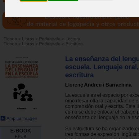
Tienda
>
Libros
>
Pedagogía
>
Lectura
Tienda
>
Libros
>
Pedagogía
>
Escritura
La enseñanza del lengu
escuela. Lenguaje oral,
escritura
Llorenç Andreu i Barrachina
La escuela es el espacio por exc
niño desarrolla la capacidad de e
comprensión oral y escrita. Este l
cómo se debe enfocar el trabajo 
enseñanza del lenguaje en la esc
Ampliar imagen
Su estructura se ha organizado en
E-BOOK
tres formas de expresión lingüíst
EPUB