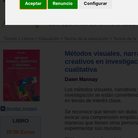
Aceptar
Renuncio
Configurar
Tienda
>
Libros
>
Educación
>
Teoría de la educación
>
Teoría de la
Métodos visuales, narr
creativos en investigac
cualitativa
Dawn Mannay
Los métodos visuales, narrativos 
investigación se están convirtie
en temas de interés clave.
Ampliar imagen
Se reconoce que tienen sin duda 
evocar una comprensión empática
LIBRO
maneras que tienen otras person
experimentar sus mundos.
20.50
Euros