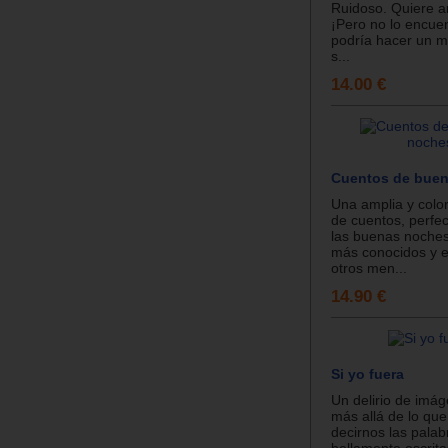
Ruidoso. Quiere ar
¡Pero no lo encue
podría hacer un 
s...
14.00 €
Cuentos de bue
Una amplia y color
de cuentos, perfec
las buenas noches
más conocidos y e
otros men...
14.90 €
Si yo fuera
Un delirio de imá
más allá de lo que
decirnos las palab