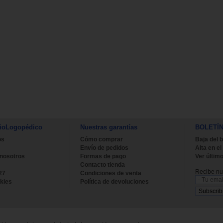
ioLogopédico
Nuestras garantías
BOLETÍ
os
Cómo comprar
Baja del b
Envío de pedidos
Alta en el
 nosotros
Formas de pago
Ver último
Contacto tienda
Recibe nue
27
Condiciones de venta
kies
Política de devoluciones