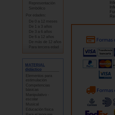
In
Representación
In
Simbólico
Fu
Por edades:
Re
De 0 a 12 meses
De 1 a 3 años
De 3 a 6 años
De 6 a 12 años
De más de 12 años
Para tercera edad
MATERIAL
didáctico
Elementos para
estimulación
Competencias
básicas
Manipulativo -
escolar
Musical
Educación física
Para el lenguaje