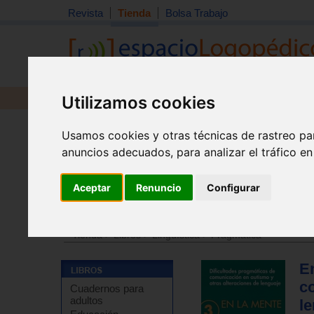
Revista
Tienda
Bolsa Trabajo
Utilizamos cookies
Revista
Libros
Material
Juguetes
Usamos cookies y otras técnicas de rastreo pa
anuncios adecuados, para analizar el tráfico e
Aceptar
Renuncio
Configurar
Tienda
>
Libros
>
Logopedia
>
Generales / Manuales
Tienda
>
Libros
>
Lingüística
>
Pragmática
En
c
Cuadernos para
adultos
le