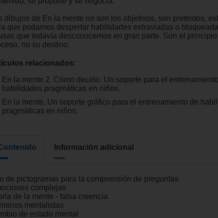
ntenido, se propone y se negocia.
s dibujos de En la mente no son los objetivos, son pretextos, es
ra que podamos despertar habilidades extraviadas o bloqueada
usas que todavía desconocemos en gran parte. Son el principio
oceso, no su destino.
tículos relacionados:
En la mente 2. Cómo decirlo. Un soporte para el entrenamient
habilidades pragmáticas en niños.
En la mente. Un soporte gráfico para el entrenamiento de habi
pragmáticas en niños.
Contenido
Información adicional
o de pictogramas para la comprensión de preguntas
ociones complejas
ría de la mente - falsa creencia
rminos mentalistas
mbio de estado mental