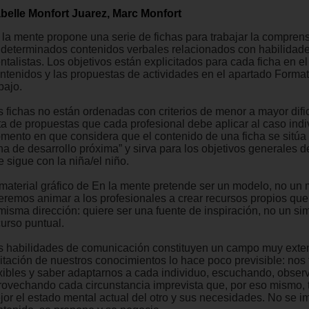
abelle Monfort Juarez, Marc Monfort
 la mente propone una serie de fichas para trabajar la compren
 determinados contenidos verbales relacionados con habilidad
ntalistas. Los objetivos están explicitados para cada ficha en e
ntenidos y las propuestas de actividades en el apartado Forma
bajo.
s fichas no están ordenadas con criterios de menor a mayor dific
ata de propuestas que cada profesional debe aplicar al caso indi
mento en que considera que el contenido de una ficha se sitúa
na de desarrollo próxima” y sirva para los objetivos generales 
 sigue con la niña/el niño.
 material gráfico de En la mente pretende ser un modelo, no un
eremos animar a los profesionales a crear recursos propios qu
 misma dirección: quiere ser una fuente de inspiración, no un si
curso puntual.
s habilidades de comunicación constituyen un campo muy exten
mitación de nuestros conocimientos lo hace poco previsible: nos 
exibles y saber adaptarnos a cada individuo, escuchando, obser
rovechando cada circunstancia imprevista que, por eso mismo, 
jor el estado mental actual del otro y sus necesidades. No se 