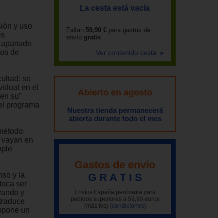
La cesta está vacía
sión y uso
Faltan
59,90 €
para gastos de
es
envío
gratis
l apartado
tos de
Ver contenido cesta
ultad: se
vidual en el
Abierto en agosto
 en su”
del programa
Nuestra tienda permanecerá
abierta durante todo el mes
 método:
e vayan en
mple
Gastos de envío
so y la
G R A T I S
toca ser
vando y
Envíos España península para
pedidos superiores a 59,90 euros
traduce
(más iva)
(condiciones)
impone un