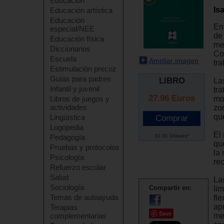
Educación
Is
Educación artística
Educación
En
especial/NEE
de
Educación física
me
Diccionarios
Co
Escuela
Ampliar imagen
tra
Estimulación precoz
Guías para padres
LIBRO
La
Infantil y juvenil
tr
27.96
Euros
mo
Libros de juegos y
actividades
zo
que
Lingüística
Logopedia
El
31.01 Dólares*
Pedagogía
qu
Pruebas y protocolos
la
Psicología
re
Refuerzo escolar
Salud
La
Sociología
Compartir en:
li
Temas de autoayuda
fl
ap
Terapias
Save
me
complementarias