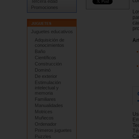
co
Tercera edad
Promociones
Lo
pa
ca
pr
Juguetes educativos
Adquisición de
Ar
conocimientos
Baño
Científicos
Construcción
Dominó
De exterior
Estimulación
intelectual y
memoria
Familiares
Manualidades
Motrices
Us
Muñecos
Em
Ordenador
Teo
Primeros juguetes
Té
Puzzles
Ca