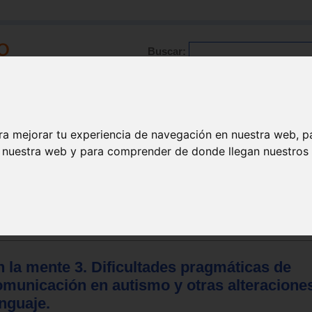
Buscar:
Formación
Directorio
Trabajo
Registro
ra mejorar tu experiencia de navegación en nuestra web, p
n nuestra web y para comprender de donde llegan nuestros v
 la mente 3. Dificultades pragmáticas de
omunicación en autismo y otras alteracione
nguaje.