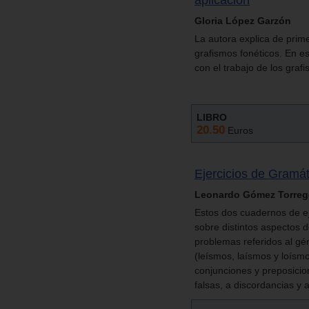
Gloria López Garzón
La autora explica de prim
grafismos fonéticos. En es
con el trabajo de los graf
LIBRO
20.50
Euros
Ejercicios de Gramát
Leonardo Gómez Torre
Estos dos cuadernos de e
sobre distintos aspectos d
problemas referidos al gé
(leísmos, laísmos y loísmo
conjunciones y preposici
falsas, a discordancias y 