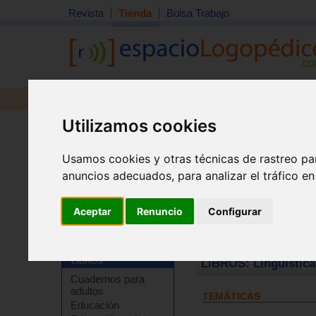
Revista
Tienda
Bolsa Trabajo
Revista
Libros
Material
Juguetes
Utilizamos cookies
Usamos cookies y otras técnicas de rastreo pa
anuncios adecuados, para analizar el tráfico e
Aceptar
Renuncio
Configurar
Tienda
>
Libros
>
Lingüística
LIBROS: Lingüística
Cuadernos para
adultos
TEMÁTICAS
Educación