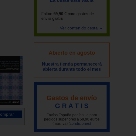
La cesta está vacía
Faltan
59,90 €
para gastos de
envío
gratis
Ver contenido cesta
Abierto en agosto
Nuestra tienda permanecerá
abierta durante todo el mes
Gastos de envío
G R A T I S
Envíos España península para
pedidos superiores a 59,90 euros
(más iva)
(condiciones)