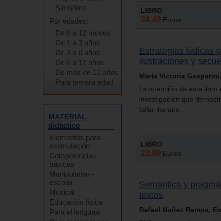
Simbólico
LIBRO
24.49
Euros
Por edades:
De 0 a 12 meses
De 1 a 3 años
Estrategias lúdicas p
De 3 a 6 años
ilustraciones y secuen
De 6 a 12 años
De más de 12 años
María Victoria Gasparin
Para tercera edad
La intención de este libro
investigación que demostr
taller literario...
MATERIAL
didáctico
Elementos para
LIBRO
estimulación
23.99
Euros
Competencias
básicas
Manipulativo -
escolar
Semántica y pragmát
Musical
textos
Educación física
Rafael Nuñez Ramos, En
Para el lenguaje