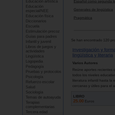
Educación artística
Español como segunda l
Educación
Generales de lingüística
especial/NEE
Educación física
Pragmática
Diccionarios
Escuela
Estimulación precoz
Guías para padres
Se han encontrado 120 pro
Infantil y juvenil
Libros de juegos y
Investigación y form
actividades
lingüística y literaria
Lingüística
Logopedia
Varios Autores
Pedagogía
Reúne aportes recientes q
Pruebas y protocolos
todos los niveles educativ
Psicología
literatura infantil hasta la 
Refuerzo escolar
cercanas y útiles para el a
Salud
Sociología
LIBRO
Temas de autoayuda
25.00
Euros
Terapias
complementarias
Tercera edad