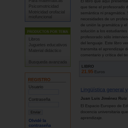
Para matemáticas
El libro que aquí present
Psicomotricidad
que tiene el profesorado d
Motricidad orofacial
semántica ni pragmática. S
miofuncional
necesidades de un profes
de unión la gramática y el
solución a los estudiante
profesorado sólo intervien
Libros
del lenguaje. Este libro v
Juguetes educativos
transmita el aprendizaje d
Material didáctico
comentario y crítica del t
Busqueda avanzada
LIBRO
21.95
Euros
REGISTRO
Usuario
Lingüística general 
Juan Luis Jiménez Ruiz
Contraseña
El Espacio Europeo de Edu
docencia universitaria que 
aprendizaje.
Olvidé la
contraseña