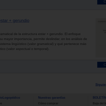
estar + gerundio
gramatical de la estructura estar + gerundio. El enfoque
 su mayor importancia, permite deslindar, en los análisis de
sistema lingüístico (valor gramatical) y qué pertenece más
tico (valor aspectual o temporal).
Siguie
ioLogopédico
Nuestras garantías
BOLETÍ
os
Cómo comprar
Baja del b