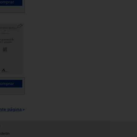
nte página
N
oletin