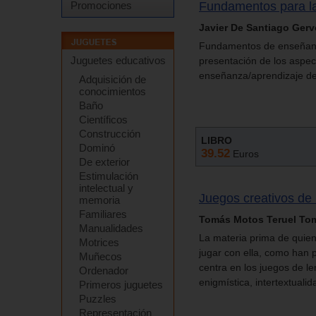
Fundamentos para l
Promociones
Javier De Santiago Ger
Fundamentos de enseñanz
Juguetes educativos
presentación de los aspect
enseñanza/aprendizaje de
Adquisición de
conocimientos
Baño
Científicos
Construcción
LIBRO
Dominó
39.52
Euros
De exterior
Estimulación
intelectual y
Juegos creativos de
memoria
Familiares
Tomás Motos Teruel Tom
Manualidades
La materia prima de quien
Motrices
jugar con ella, como han p
Muñecos
centra en los juegos de le
Ordenador
enigmística, intertextuali
Primeros juguetes
Puzzles
Representación