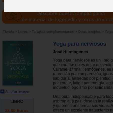
Tienda
>
Libros
>
Terapias complementarias
>
Otras terapias
>
Yoga
Yoga para nerviosos
José Hermógenes
Yoga para nerviosos es un libro 
que curarse no es dejar de sentir 
Curarse, afirma Hermógenes, es 
represión por comprensión, ignor
sabiduría, ansiedad por plenitud
por coraje, fatiga por energía, agi
inquietud, egoísmo por solidaridad
Ampliar imagen
Una obra indispensable para tod
aspiran a la paz, desean la realiz
LIBRO
y quieren transformar sus vidas. A
28.00
Euros
ofrece un excelente tratamiento na