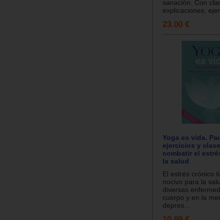
sanación. Con cla
explicaciones, ejer.
23.00 €
Yoga es vida. Pa
ejercicios y clas
combatir el estr
la salud
El estrés crónico t
nocivo para la sal
diversas enfermed
cuerpo y en la me
depres...
10.99 €