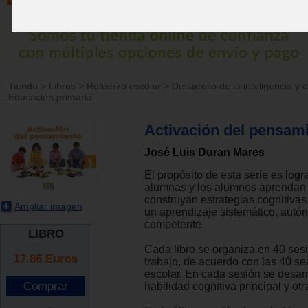
Tienda
>
Libros
>
Refuerzo escolar
>
Desarrollo de la inteligencia y
Educación primaria
Activación del pensami
José Luis Duran Mares
El propósito de esta serie es logr
alumnas y los alumnos aprendan 
construyan estrategias cognitiva
Ampliar imagen
un aprendizaje sistemático, autó
competente.
LIBRO
Cada libro se organiza en 40 ses
17.86
Euros
trabajo, de acuerdo con las 40 se
escolar. En cada sesión se desar
habilidad cognitiva principal y ot