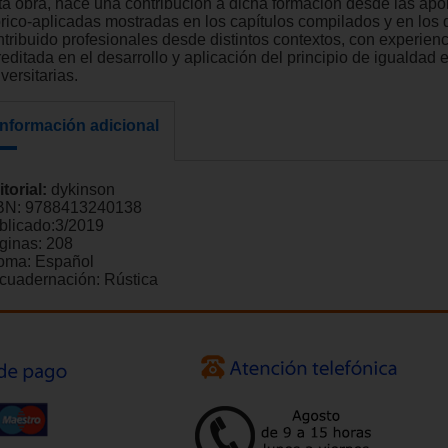
ta obra, hace una contribución a dicha formación desde las apo
órico-aplicadas mostradas en los capítulos compilados y en los
ntribuido profesionales desde distintos contextos, con experienc
editada en el desarrollo y aplicación del principio de igualdad 
versitarias.
Información adicional
itorial:
dykinson
BN:
9788413240138
blicado:
3/2019
ginas:
208
ioma:
Español
cuadernación:
Rústica