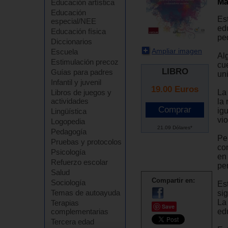
Ma
Educación artística
Educación
Es
especial/NEE
ed
Educación física
pe
Diccionarios
Ampliar imagen
Escuela
Alg
Estimulación precoz
cu
LIBRO
Guías para padres
uni
Infantil y juvenil
19.00
Euros
La
Libros de juegos y
actividades
la 
ig
Lingüística
vi
Logopedia
21.09 Dólares*
Pedagogía
Pe
Pruebas y protocolos
co
Psicología
en
Refuerzo escolar
per
Salud
Compartir en:
Sociología
Es
Temas de autoayuda
si
La
Terapias
Save
ed
complementarias
Tercera edad