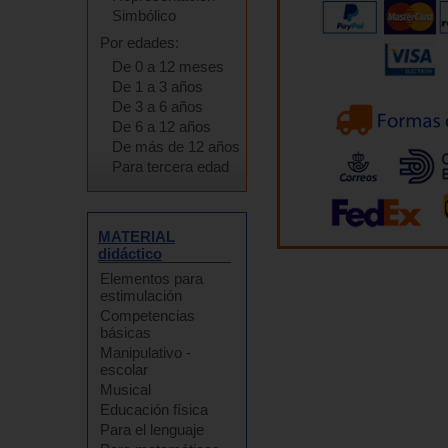
Simbólico
Por edades:
De 0 a 12 meses
De 1 a 3 años
De 3 a 6 años
De 6 a 12 años
De más de 12 años
Para tercera edad
MATERIAL
didáctico
Elementos para
estimulación
Competencias
básicas
Manipulativo -
escolar
Musical
Educación física
Para el lenguaje