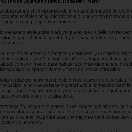
ría Teresa Bejarano Franco, Rosa Marí Ytarte
ta obra asume el compromiso de afrontar la formación de docen
ucadores sociales en igualdad y sexualidad desde planteamien
dagógicos con perspectiva feminista.
o necesario en la actualidad, ya que existe un déficit al respect
estiones que arbitran la igualdad y la sexualidad en los planes 
versitarios.
 educación en todos sus ámbitos y contextos, y el sistema educa
responsabilidad y el “encargo social” de trabajar por el principio
ualdad, como un medio para realizar acciones de prevención so
olencias que se ejercen dentro y fuera del marco educativo.
ro la verdadera herramienta está en los futuros profesionales. 
n vocación, sino que se hace imprescindible, formación científi
 la igualdad de oportunidades y en la sexualidad integral, pero
spectiva curricular e investigadora.
ta formación, asegura la detección de claves patriarcales, que 
guen instaladas y arraigadas en los procesos de enseñanza y ap
 formación científica, podrá asegurar mejores condiciones de vi
ucativa y ciudadana.