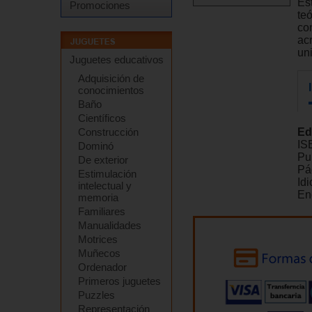
Es
Promociones
te
co
acr
uni
Juguetes educativos
Adquisición de
conocimientos
Baño
Científicos
Construcción
Ed
IS
Dominó
Pu
De exterior
Pá
Estimulación
Id
intelectual y
En
memoria
Familiares
Manualidades
Motrices
Muñecos
Ordenador
Primeros juguetes
Puzzles
Representación