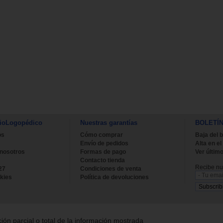
ioLogopédico
Nuestras garantías
BOLETÍ
os
Cómo comprar
Baja del b
Envío de pedidos
Alta en el
 nosotros
Formas de pago
Ver último
Contacto tienda
Recibe nue
27
Condiciones de venta
kies
Política de devoluciones
ión parcial o total de la información mostrada