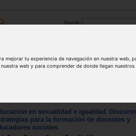
Buscar:
Formación
Directorio
Trabajo
Registro
ra mejorar tu experiencia de navegación en nuestra web, p
n nuestra web y para comprender de donde llegan nuestros v
 valores
>
Educación sexual
ducación en sexualidad e igualdad. Discurs
trategias para la formación de docentes y
ducadores sociales