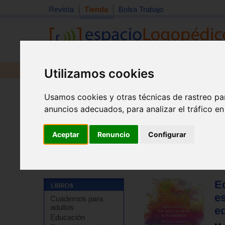
Revista
Tienda
Bolsa Trabajo
Utilizamos cookies
Revista
Libros
Material
Juguetes
Usamos cookies y otras técnicas de rastreo pa
anuncios adecuados, para analizar el tráfico e
Aceptar
Renuncio
Configurar
Tienda
>
Libros
>
Escuela
>
Educación emocional y de
E
es
Cuadernos para
adultos
e
Educación