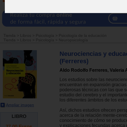
Tienda
>
Libros
>
Psicología
>
Psicología de la educación
Tienda
>
Libros
>
Psicología
>
Neuropsicología
Neurociencias y educa
(Ferreres)
Aldo Rodolfo Ferreres, Valeri
Los estudios sobre las neurocien
encuentran en expansión gracias 
poderosas técnicas con las que s
estudio del cerebro y el important
los diferentes ámbitos de los estu
Ampliar imagen
Así, dichos estudios ofrecen per
acerca de la relación mente-cereb
LIBRO
conocimiento de cómo se produce
y explicaciones fecundas acerca 
27.00
Euros