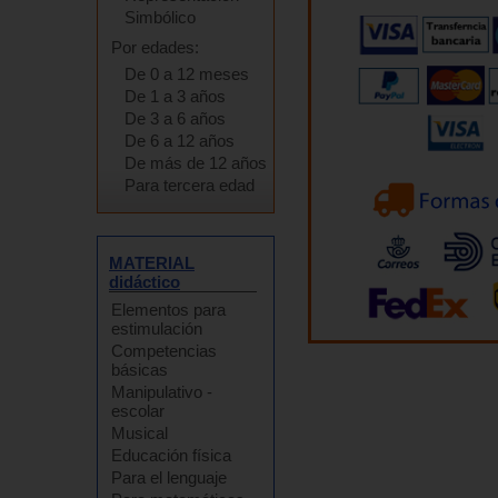
Simbólico
Por edades:
De 0 a 12 meses
De 1 a 3 años
De 3 a 6 años
De 6 a 12 años
De más de 12 años
Para tercera edad
MATERIAL
didáctico
Elementos para
estimulación
Competencias
básicas
Manipulativo -
escolar
Musical
Educación física
Para el lenguaje