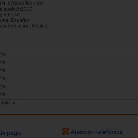
BN:
9788469831687
blicado:
3/2017
ginas:
48
ioma:
Español
cuadernación:
Rústica
nte.
nte.
nte.
nte.
nte.
nte.
 autor