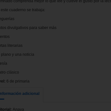
umnado comprenda mejor lo que lee y cultive el gusto por la lect
 este cuaderno se trabaja:
eguerías
xtos divulgativos para saber más
entos
tas literarias
 plano y una noticia
esía
tro clásico
vel:
6 de primaria
Información adicional
itorial:
Anaya