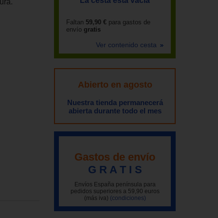
La cesta está vacía
ura.
Faltan
59,90 €
para gastos de
envío
gratis
Ver contenido cesta
Abierto en agosto
Nuestra tienda permanecerá
abierta durante todo el mes
Gastos de envío
G R A T I S
Envíos España península para
pedidos superiores a 59,90 euros
(más iva)
(condiciones)