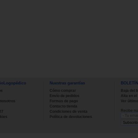
ioLogopédico
Nuestras garantías
BOLETÍ
os
Cómo comprar
Baja del b
Envío de pedidos
Alta en el
 nosotros
Formas de pago
Ver último
Contacto tienda
Recibe nue
27
Condiciones de venta
kies
Política de devoluciones