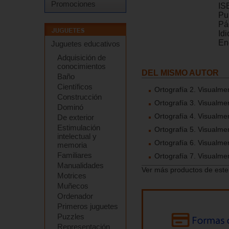
Promociones
IS
Pu
Pá
Id
En
Juguetes educativos
Adquisición de
conocimientos
DEL MISMO AUTOR
Baño
Científicos
Ortografía 2. Visualme
Construcción
Ortografía 3. Visualme
Dominó
Ortografía 4. Visualme
De exterior
Estimulación
Ortografía 5. Visualme
intelectual y
Ortografía 6. Visualme
memoria
Familiares
Ortografía 7. Visualme
Manualidades
Ver más productos de este
Motrices
Muñecos
Ordenador
Primeros juguetes
Puzzles
Representación