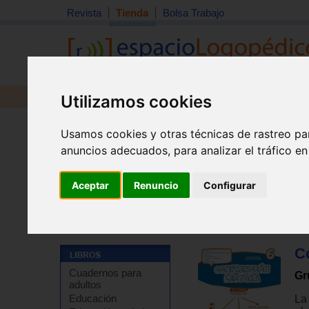
Revista
Tienda
Bolsa Trabajo
Utilizamos cookies
Revista
Libros
Material
Juguetes
Usamos cookies y otras técnicas de rastreo pa
anuncios adecuados, para analizar el tráfico e
Aceptar
Renuncio
Configurar
Tienda
>
Libros
>
Refuerzo escolar
>
Comprensión lec
C
Cuadernos para
Gr
adultos
Educación
La