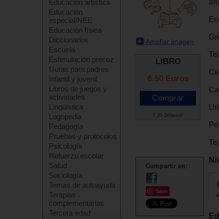
al
Educación artística
Educación
En
especial/NEE
Educación física
Gr
Diccionarios
Ampliar imagen
Escuela
Te
Estimulación precoz
LIBRO
Guías para padres
Cu
6.50
Euros
Infantil y juvenil
Libros de juegos y
Car
actividades
Lingüística
Un
7.20 Dólares*
Logopedia
Po
Pedagogía
Pruebas y protocolos
Tea
Psicología
Refuerzo escolar
Ni
Salud
Compartir en:
Sociología
Temas de autoayuda
Save
Terapias
complementarias
Tercera edad
Ed