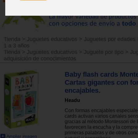
Tienda
>
Juguetes educativos
>
Juguetes por edades
1 a 3 años
Tienda
>
Juguetes educativos
>
Juguete por tipo
>
Ju
adquisición de conocimientos
Baby flash cards Monte
Cartas gigantes con f
encajables.
Headu
Con formas encajables especiales
cards activan varios canales sens
gracias al método Montessori de l
favorecen la escucha y la compre
primeras palabras y de otros con
Ampliar imagen