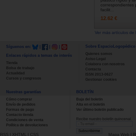
plástico rígido y l
correspondientes p
facilit...
12.62 €
Ver más artículos de 
Sobre EspacioLogopédico
Síguenos en:
|
|
|
Quienes somos
Enlaces rápidos a temas de interés
Aviso Legal
Tienda
Colabora con nosotros
Bolsa de trabajo
Contacta
Actualidad
ISSN 2013-0627
Cursos y congresos
Gestionar cookies
Nuestras garantías
BOLETÍN
Cómo comprar
Baja del boletin
Envío de pedidos
Alta en el boletin
Formas de pago
Ver último boletin publicado
Contacto tienda
Recibe nuestro boletín quincenal.
Condiciones de venta
Política de devoluciones
RSS
|
XHTML
|
CSS
Mapa Web
|
R