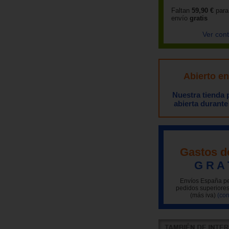
Faltan
59,90 €
para
envío
gratis
Ver con
Abierto e
Nuestra tienda
abierta durante
Gastos d
G R A 
Envíos España pe
pedidos superiores
(más iva)
(con