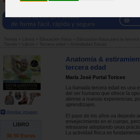
Tienda
>
Libros
>
Educación física
>
Educación física para la tercer
Tienda
>
Libros
>
Tercera edad
>
Actividades físicas
Anatomía & estiramient
tercera edad
María José Portal Torices
La llamada tercera edad es una e
del ser humano que ofrece la opo
abrirse a nuevas experiencias, pr
aprendizajes.
Ampliar imagen
El paso de los años va dejando 
envejecimiento en el cuerpo, per
LIBRO
retrasarse adoptando unas práctic
La actividad física es fundamental
36.50
Euros