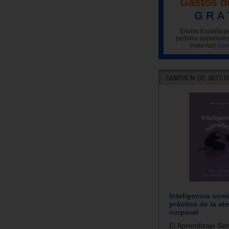
Gastos d
G R A 
Envíos España pe
pedidos superiores
(más iva)
(con
Inteligencia somá
práctica de la at
corporal
El Aprendizaje Som