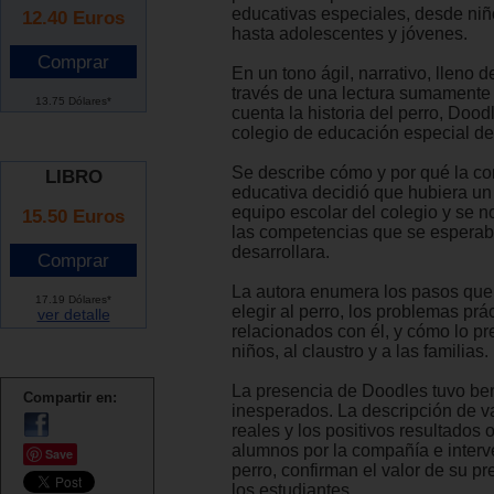
educativas especiales, desde ni
12.40
Euros
hasta adolescentes y jóvenes.
En un tono ágil, narrativo, lleno 
través de una lectura sumamente 
13.75 Dólares*
cuenta la historia del perro, Dood
colegio de educación especial d
Se describe cómo y por qué la c
LIBRO
educativa decidió que hubiera un 
equipo escolar del colegio y se n
15.50 Euros
las competencias que se espera
desarrollara.
La autora enumera los pasos que
17.19 Dólares*
elegir al perro, los problemas prá
ver detalle
relacionados con él, y cómo lo pr
niños, al claustro y a las familias.
La presencia de Doodles tuvo ben
Compartir en:
inesperados. La descripción de v
reales y los positivos resultados 
alumnos por la compañía e interv
Save
perro, confirman el valor de su pr
los estudiantes.