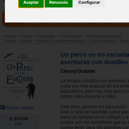
Aceptar
Renuncio
Configurar
Tienda
>
Libros
>
Psicología
>
Psicoterapia
>
Psicoterapia varios
Tienda
>
Libros
>
Terapias complementarias
>
Otras terapias
>
Varia
Un perro en mi escuela
aventuras con doodles
Cherryl Drabble
La terapia asistida con animales 
cada vez más popular en los ent
educativos, pero hay muy poca i
sobre cómo llevarla a cabo.
Este libro, pionero en educación,
Ampliar imagen
todo lo que se necesita saber para
perro de terapia en un colegio y 
E-BOOK
cuáles son los beneficios que su 
PDF
puede tener para los alumnos co