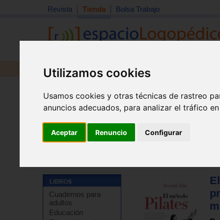
Revista
Tienda
Bolsa Trabajo
Utilizamos cookies
Revista
Libros
Material
Juguetes
Usamos cookies y otras técnicas de rastreo pa
anuncios adecuados, para analizar el tráfico e
Aceptar
Renuncio
Configurar
Tienda
>
Libros
>
Terapias complementarias
>
Otras t
E
p
Cuadernos para
adultos
m
Educación