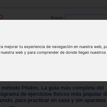
Buscar:
Formación
Directorio
Trabajo
Registro
ra mejorar tu experiencia de navegación en nuestra web, p
n nuestra web y para comprender de donde llegan nuestros v
erapias
>
Varias
l método Pilates. La guía más completa del
rograma de ejercicios físicos más popular d
undo, para practicar en casa y sin aparatos