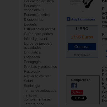
Br
Educación artística
Educación
El 
especial/NEE
ac
Educación física
lo
Ampliar imagen
Diccionarios
cu
Escuela
cor
LIBRO
Estimulación precoz
Guías para padres
El
17.95
Euros
Infantil y juvenil
co
Libros de juegos y
actividades
Lingüística
19.93 Dólares*
Logopedia
Pedagogía
¿Q
Pruebas y protocolos
Fi
Psicología
Pr
Refuerzo escolar
El
Compartir en:
Salud
Pr
Sociología
Tr
Temas de autoayuda
Gl
Save
Terapias
Ac
complementarias
Di
Tercera edad