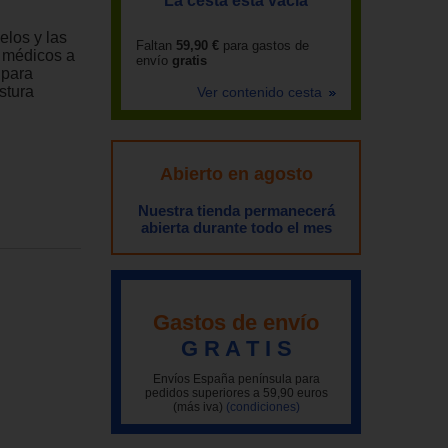
La cesta está vacía
elos y las
Faltan
59,90 €
para gastos de
s médicos a
envío
gratis
 para
stura
Ver contenido cesta
Abierto en agosto
Nuestra tienda permanecerá
abierta durante todo el mes
Gastos de envío
G R A T I S
Envíos España península para
pedidos superiores a 59,90 euros
(más iva)
(condiciones)