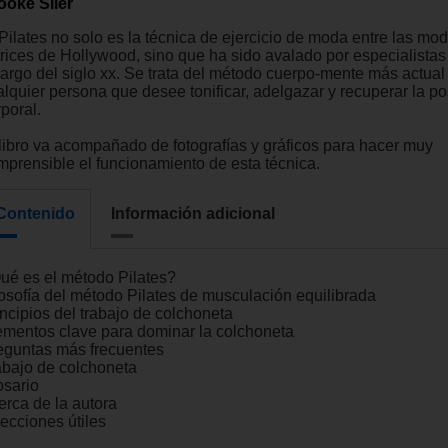
ooke Siler
Pilates no solo es la técnica de ejercicio de moda entre las mod
trices de Hollywood, sino que ha sido avalado por especialista
 largo del siglo xx. Se trata del método cuerpo-mente más actual
alquier persona que desee tonificar, adelgazar y recuperar la po
poral.
 libro va acompañado de fotografías y gráficos para hacer muy
mprensible el funcionamiento de esta técnica.
Contenido
Información adicional
ué es el método Pilates?
losofía del método Pilates de musculación equilibrada
incipios del trabajo de colchoneta
ementos clave para dominar la colchoneta
eguntas más frecuentes
abajo de colchoneta
osario
erca de la autora
recciones útiles