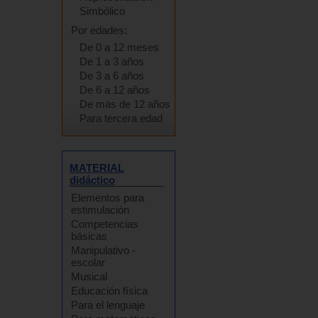
Simbólico
Por edades:
De 0 a 12 meses
De 1 a 3 años
De 3 a 6 años
De 6 a 12 años
De más de 12 años
Para tercera edad
MATERIAL
didáctico
Elementos para
estimulación
Competencias
básicas
Manipulativo -
escolar
Musical
Educación física
Para el lenguaje