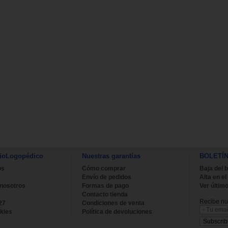
ioLogopédico
Nuestras garantías
BOLETÍ
os
Cómo comprar
Baja del b
Envío de pedidos
Alta en el
 nosotros
Formas de pago
Ver último
Contacto tienda
Recibe nue
27
Condiciones de venta
kies
Política de devoluciones