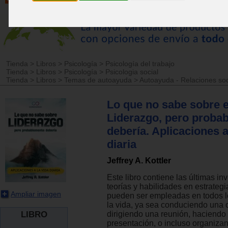
Tienda
>
Libros
>
Psicología
>
Psicología del trabajo
Tienda
>
Libros
>
Psicología
>
Psicologia social
Tienda
>
Libros
>
Temas de autoayuda
>
Autoayuda - Relaciones soc
Lo que no sabe sobre e
Liderazgo, pero proba
debería. Aplicaciones a
diaria
Jeffrey A. Kottler
Este libro contiene las últimas in
teorías y habilidades en estrategi
Ampliar imagen
pueden ser empleadas en todos l
la vida, ya sea conduciendo una 
LIBRO
dirigiendo una reunión, haciendo
presentación, o incluso organiza