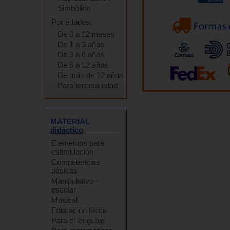
Simbólico
Por edades:
De 0 a 12 meses
De 1 a 3 años
De 3 a 6 años
De 6 a 12 años
De más de 12 años
Para tercera edad
MATERIAL
didáctico
Elementos para
estimulación
Competencias
básicas
Manipulativo -
escolar
Musical
Educación física
Para el lenguaje