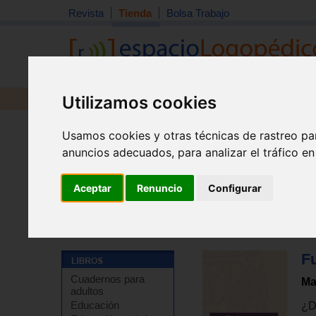
Revista
Tienda
Bolsa Trabajo
Utilizamos cookies
Revista
Libros
Material
Juguetes
Usamos cookies y otras técnicas de rastreo pa
anuncios adecuados, para analizar el tráfico e
Aceptar
Renuncio
Configurar
Tienda
>
Libros
>
Educación especial / NEE
>
Deficien
F
Cuadernos para
Ma
adultos
Educación
¿D