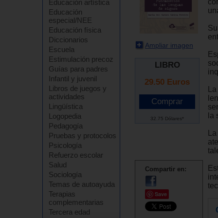
co
Educación artística
un
Educación
especial/NEE
Su 
Educación física
en
Diccionarios
Ampliar imagen
Escuela
Es
Estimulación precoz
so
LIBRO
Guías para padres
in
Infantil y juvenil
29.50
Euros
Libros de juegos y
La 
actividades
le
Lingüística
se
la 
Logopedia
32.75 Dólares*
Pedagogía
La
Pruebas y protocolos
at
Psicología
tal
Refuerzo escolar
Salud
Est
Compartir en:
Sociología
in
Temas de autoayuda
tec
Terapias
Save
complementarias
Tercera edad