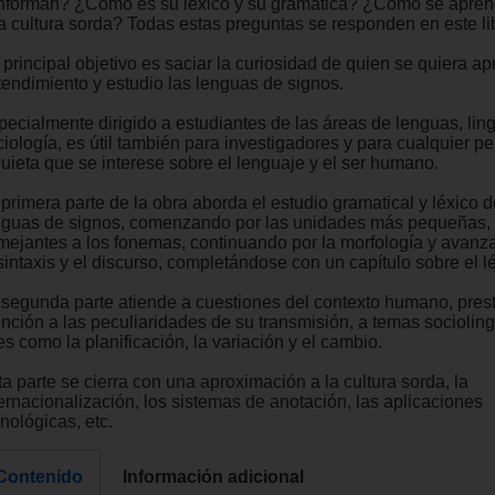
nforman? ¿Cómo es su léxico y su gramática? ¿Cómo se apre
a cultura sorda? Todas estas preguntas se responden en este li
principal objetivo es saciar la curiosidad de quien se quiera ap
tendimiento y estudio las lenguas de signos.
pecialmente dirigido a estudiantes de las áreas de lenguas, ling
ciología, es útil también para investigadores y para cualquier p
quieta que se interese sobre el lenguaje y el ser humano.
primera parte de la obra aborda el estudio gramatical y léxico d
nguas de signos, comenzando por las unidades más pequeñas,
mejantes a los fonemas, continuando por la morfología y avanz
sintaxis y el discurso, completándose con un capítulo sobre el l
 segunda parte atiende a cuestiones del contexto humano, pres
ención a las peculiaridades de su transmisión, a temas socioling
es como la planificación, la variación y el cambio.
a parte se cierra con una aproximación a la cultura sorda, la
ternacionalización, los sistemas de anotación, las aplicaciones
nológicas, etc.
Contenido
Información adicional