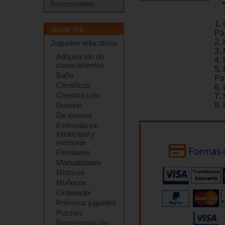
Promociones
1.
Pa
2. 
Juguetes educativos
3. 
Adquisición de
4. 
conocimientos
5. 
Baño
Pa
Científicos
6. 
Construcción
7. 
Dominó
8. 
De exterior
Estimulación
intelectual y
memoria
Familiares
Manualidades
Motrices
Muñecos
Ordenador
Primeros juguetes
Puzzles
Representación