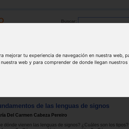
Buscar:
Formación
Directorio
Trabajo
Registro
ra mejorar tu experiencia de navegación en nuestra web, p
n nuestra web y para comprender de donde llegan nuestros v
cia auditiva - sordos
>
Lengua de signos / lectura de labios
undamentos de las lenguas de signos
ría Del Carmen Cabeza Pereiro
e dónde vienen las lenguas de signos? ¿Cuáles son los tipos