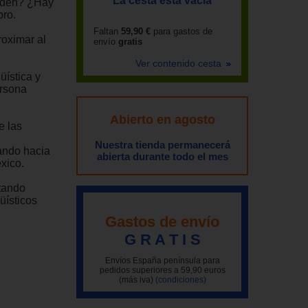
La cesta está vacía
nden? ¿Hay
bro.
Faltan
59,90 €
para gastos de
roximar al
envío
gratis
Ver contenido cesta
üística y
ersona
Abierto en agosto
e las
Nuestra tienda permanecerá
ando hacia
abierta durante todo el mes
éxico.
tando
üísticos
Gastos de envío
G R A T I S
Envíos España península para
pedidos superiores a 59,90 euros
(más iva)
(condiciones)