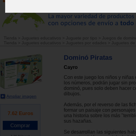
Tienda
>
Juguetes educativos
>
Juguete por tipo
>
Juegos de domin
Tienda
>
Juguetes educativos
>
Juguetes por edades
>
Juguetes de
Dominó Piratas
Cayro
Con este juego los niños y niñas
los números, podrán jugar sin pr
dominó, pues solo deben hacer co
dibujos.
Ampliar imagen
Además, por el reverso de las fic
formar un paisaje con personajes
7.62
Euros
una historia sobre los más "terribl
sus hazañas.
Se desarrollan las siguientes hab